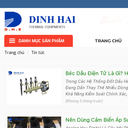
B
u
i
l
d
DANH MỤC SẢN PHẨM
TRANG CHỦ
Trang chủ
Tin tức
Béc Dầu Điện Tử Là Gì? 
Nào?
Trong Các Hệ Thống Đốt Dầu Hi
Đang Dần Thay Thế Nhiều Dòng
Khả Năng Kiểm Soát Chính Xác,
(Khoảng 5 tháng trước)
Nên Dùng Cảm Biến Áp S
Digital?
Analog Hay Digital Là Câu Hỏi 