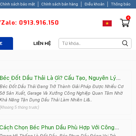
Chính sách bảo mật
Chính sách bán hàng
Điều khoản
Thông báo
0
Zalo: 0913.916.150
C
LIÊN HỆ
Béc Đốt Dầu Thải Là Gì? Cấu Tạo, Nguyên Lý
Và Ứng Dụng Thực Tế
Béc Đốt Dầu Thải Đang Trở Thành Giải Pháp Được Nhiều Cơ
Sở Sản Xuất, Garage Và Xưởng Công Nghiệp Quan Tâm Nhờ
Khả Năng Tận Dụng Dầu Thải Làm Nhiên Li&..
(Khoảng 5 tháng trước)
Cách Chọn Béc Phun Dầu Phù Hợp Với Công
Suất Lò Đốt
Trong Hệ Thống Lò Đốt Dầu, Béc Phun Dầu Đóng Vai Trò