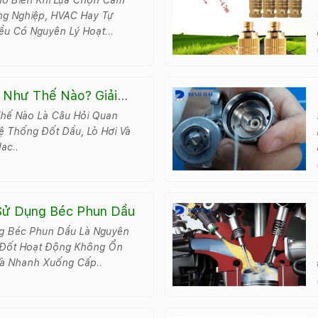
ng Nghiệp, HVAC Hay Tự
ều Có Nguyên Lý Hoạt
 Như Thế Nào? Giải
hế Nào Là Câu Hỏi Quan
ệ Thống Đốt Dầu, Lò Hơi Và
ac..
 Sử Dụng Béc Phun Dầu
ng Béc Phun Dầu Là Nguyên
 Đốt Hoạt Động Không Ổn
Và Nhanh Xuống Cấp..