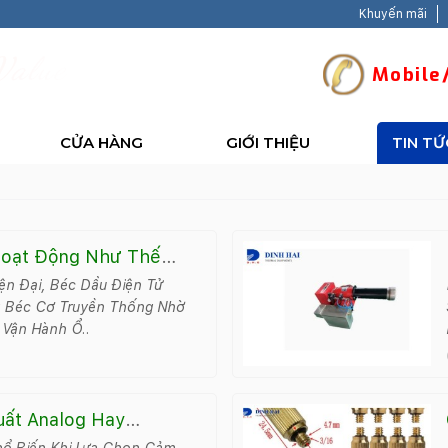
Khuyến mãi
V
a
l
u
e
-
B
a
Mobile/
CỬA HÀNG
GIỚI THIỆU
TIN TỨ
Hoạt Động Như Thế
ện Đại, Béc Dầu Điện Tử
 Béc Cơ Truyền Thống Nhờ
 Vận Hành Ổ..
uất Analog Hay
Phổ Biến Khi Lựa Chọn Cảm