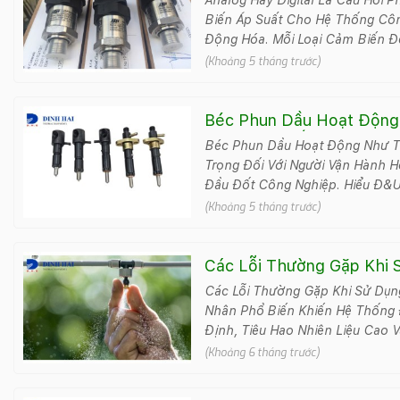
Biến Áp Suất Cho Hệ Thống Cô
Động Hóa. Mỗi Loại Cảm Biến Đ
Đ&#7897..
(Khoảng 5 tháng trước)
Béc Phun Dầu Hoạt Động
Thích Chi Tiết
Béc Phun Dầu Hoạt Động Như T
Trọng Đối Với Người Vận Hành H
Đầu Đốt Công Nghiệp. Hiểu Đ&u
(Khoảng 5 tháng trước)
Các Lỗi Thường Gặp Khi
Các Lỗi Thường Gặp Khi Sử Dụ
Nhân Phổ Biến Khiến Hệ Thống
Định, Tiêu Hao Nhiên Liệu Cao 
(Khoảng 6 tháng trước)