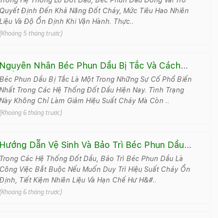
Quyết Định Đến Khả Năng Đốt Cháy, Mức Tiêu Hao Nhiên
Liệu Và Độ Ổn Định Khi Vận Hành. Thực..
(Khoảng 5 tháng trước)
Nguyên Nhân Béc Phun Dầu Bị Tắc Và Cách
Khắc Phục
Béc Phun Dầu Bị Tắc Là Một Trong Những Sự Cố Phổ Biến
Nhất Trong Các Hệ Thống Đốt Dầu Hiện Nay. Tình Trạng
Này Không Chỉ Làm Giảm Hiệu Suất Cháy Mà Còn ..
(Khoảng 6 tháng trước)
Hướng Dẫn Vệ Sinh Và Bảo Trì Béc Phun Dầu
Đúng Cách
Trong Các Hệ Thống Đốt Dầu, Bảo Trì Béc Phun Dầu Là
Công Việc Bắt Buộc Nếu Muốn Duy Trì Hiệu Suất Cháy Ổn
Định, Tiết Kiệm Nhiên Liệu Và Hạn Chế Hư H&#..
(Khoảng 6 tháng trước)