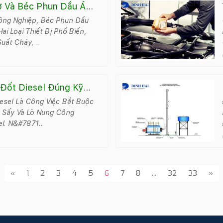
ơ Và Béc Phun Dầu Áp
ông Nghiệp, Béc Phun Dầu
i Loại Thiết Bị Phổ Biến,
uất Cháy, ..
 Đốt Diesel Đúng Kỹ
iệm
esel Là Công Việc Bắt Buộc
ò Sấy Và Lò Nung Công
el. N&#7871..
«
1
2
3
4
5
6
7
8
...
32
33
»