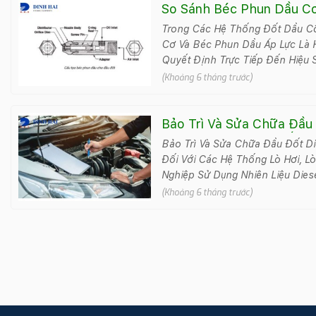
So Sánh Béc Phun Dầu C
Lực
Trong Các Hệ Thống Đốt Dầu C
Cơ Và Béc Phun Dầu Áp Lực Là Ha
Quyết Định Trực Tiếp Đến Hiệu S
(Khoảng 6 tháng trước)
Bảo Trì Và Sửa Chữa Đầu
Thuật, An Toàn Và Tiết K
Bảo Trì Và Sửa Chữa Đầu Đốt Di
Đối Với Các Hệ Thống Lò Hơi, L
Nghiệp Sử Dụng Nhiên Liệu Dies
(Khoảng 6 tháng trước)