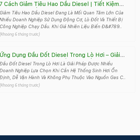
7 Cách Giảm Tiêu Hao Dầu Diesel | Tiết Kiệm
Nhiên Liệu Đến 20%
Giảm Tiêu Hao Dầu Diesel Đang Là Mối Quan Tâm Lớn Của
Nhiều Doanh Nghiệp Sử Dụng Động Cơ, Lò Đốt Và Thiết Bị
Công Nghiệp Chạy Dầu. Khi Giá Nhiên Liệu Biến Đ&#789..
(Khoảng 6 tháng trước)
Ứng Dụng Đầu Đốt Diesel Trong Lò Hơi – Giải
Pháp Linh Hoạt Cho Nhiều Hệ Thống Công
Đầu Đốt Diesel Trong Lò Hơi Là Giải Pháp Được Nhiều
Nghiệp
Doanh Nghiệp Lựa Chọn Khi Cần Hệ Thống Sinh Hơi Ổn
Định, Dễ Vận Hành Và Không Phụ Thuộc Vào Nguồn Gas C..
(Khoảng 6 tháng trước)