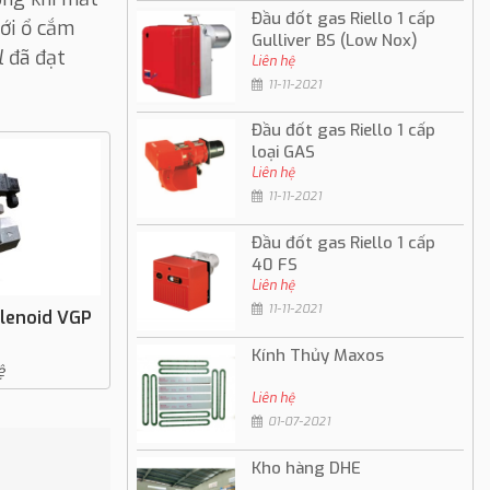
Đầu đốt gas Riello 1 cấp
với ổ cắm
Gulliver BS (Low Nox)
l
đã đạt
Liên hệ
11-11-2021
Đầu đốt gas Riello 1 cấp
loại GAS
Liên hệ
11-11-2021
Đầu đốt gas Riello 1 cấp
40 FS
Liên hệ
11-11-2021
olenoid VGP
Kính Thủy Maxos
ệ
Liên hệ
01-07-2021
Kho hàng DHE