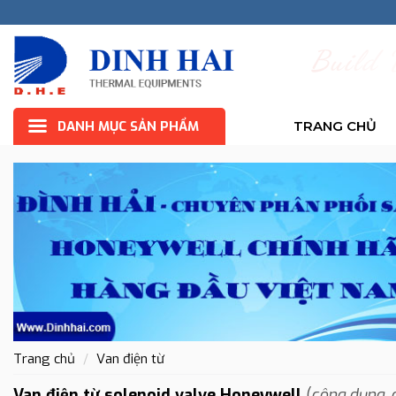
B
u
i
l
d
DANH MỤC SẢN PHẨM
TRANG CHỦ
Trang chủ
Van điện từ
Van điện từ solenoid
valve
Honeywell
(
công dụng
,
c