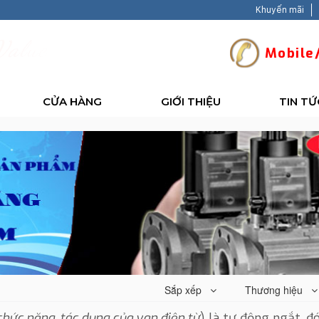
Khuyến mãi
V
a
l
u
e
-
B
a
c
k
H
a
Mobile/
CỬA HÀNG
GIỚI THIỆU
TIN TỨ
Sắp xếp
Thương hiệu
hức năng
,
tác dụng của van điện từ
) là tự động ngắt, đ