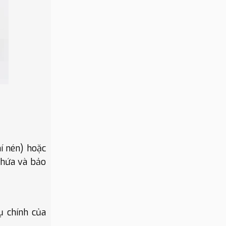
í nén) hoặc
chứa và bảo
ụ chính của