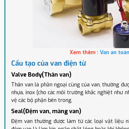
Xem thêm :
Van an toàn
Cấu tạo của van điện từ
Valve Body(Thân van)
Thân van là phần ngoại cùng của van, thường được
nhựa, inox (cho các môi trường khắc nghiệt như n
vệ các bộ phận bên trong.
Seal(Đệm van, màng van)
Đệm van thường được làm từ các loại vật liệu n
đệm van là làm kín, ngăn chất lỏng hoặc khí không 