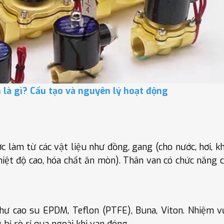
 là gì? Cấu tạo và nguyên lý hoạt động
 làm từ các vật liệu như đồng, gang (cho nước, hơi, kh
hiệt độ cao, hóa chất ăn mòn). Thân van có chức năng 
hư cao su EPDM, Teflon (PTFE), Buna, Viton. Nhiệm v
bị rò rỉ qua ngoài khi van đóng.