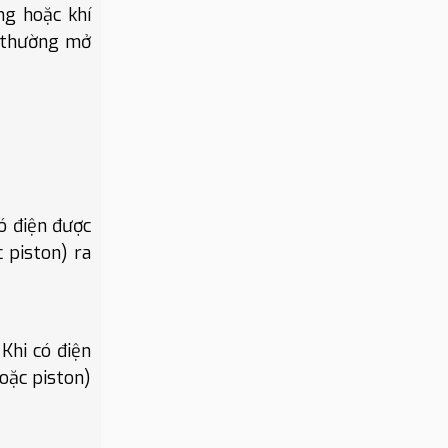
ng hoặc khí
ừ thường mở
ó điện được
 piston) ra
Khi có điện
oặc piston)