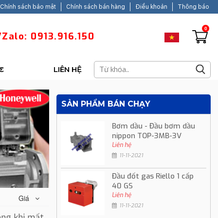
Chính sách bảo mật
Chính sách bán hàng
Điều khoản
Thông báo
0
Zalo: 0913.916.150
C
LIÊN HỆ
SẢN PHẨM BÁN CHẠY
Bơm dầu - Đầu bơm dầu
nippon TOP-3MB-3V
Liên hệ
11-11-2021
Đầu đốt gas Riello 1 cấp
40 GS
Liên hệ
Giá
11-11-2021
óng khi mất