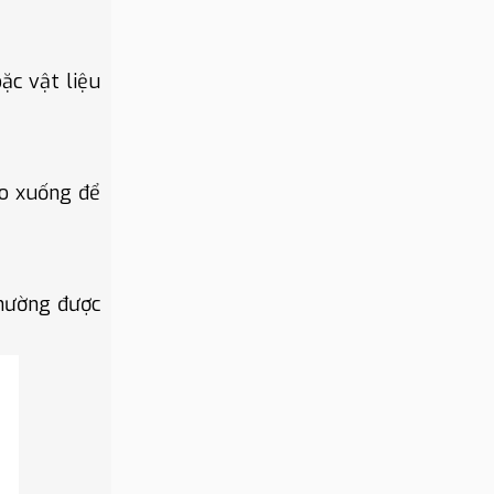
ặc vật liệu
éo xuống để
thường được