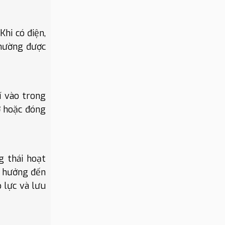
Khi có điện,
thường được
í vào trong
ở hoặc đóng
g thái hoạt
h hưởng đến
 lực và lưu