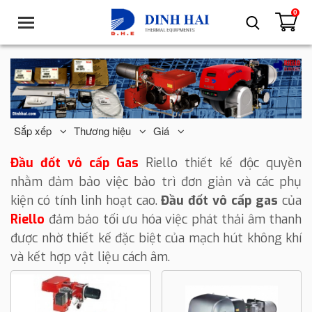
0
T
o
g
g
l
e
n
a
Sắp xếp
Thương hiệu
Giá
v
i
Đầu đốt vô cấp Gas
Riello thiết kế độc quyền
g
nhằm đảm bảo việc bảo trì đơn giản và các phụ
a
kiện có tính linh hoạt cao.
Đầu đốt vô cấp gas
của
t
Riello
đảm bảo tối ưu hóa việc phát thải âm thanh
i
o
được nhờ thiết kế đặc biệt của mạch hút không khí
n
và kết hợp vật liệu cách âm.