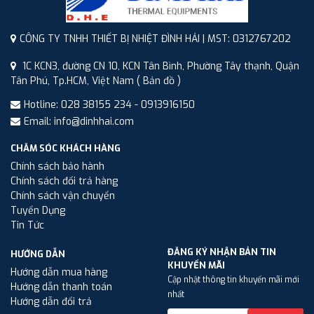
CÔNG TY TNHH THIẾT BỊ NHIỆT ĐÌNH HẢI | MST: 0312767202
1C KCN3, đường CN 10, KCN Tân Bình, Phường Tây thạnh, Quận
Tân Phú, Tp.HCM, Việt Nam
( Bản đồ )
Hotline: 028 38155 234 - 0913916150
Email: info@dinhhai.com
CHĂM SÓC KHÁCH HÀNG
Chính sách bảo hành
Chính sách đổi trả hàng
Chính sách vận chuyển
Tuyển Dụng
Tin Tức
ĐĂNG KÝ NHẬN BẢN TIN
HƯỚNG DẪN
KHUYẾN MÃI
Hướng dẫn mua hàng
Cập nhật thông tin khuyến mãi mới
Hướng dẫn thanh toán
nhất
Hướng dẫn đổi trả