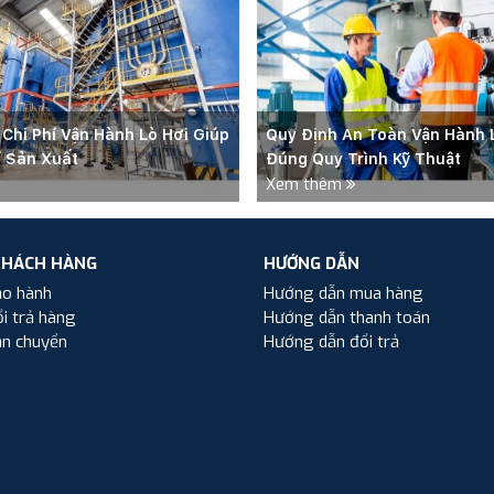
 Chi Phí Vận Hành Lò Hơi Giúp
Quy Định An Toàn Vận Hành 
í Sản Xuất
Đúng Quy Trình Kỹ Thuật
Xem thêm
KHÁCH HÀNG
HƯỚNG DẪN
ảo hành
Hướng dẫn mua hàng
i trả hàng
Hướng dẫn thanh toán
ận chuyển
Hướng dẫn đổi trả