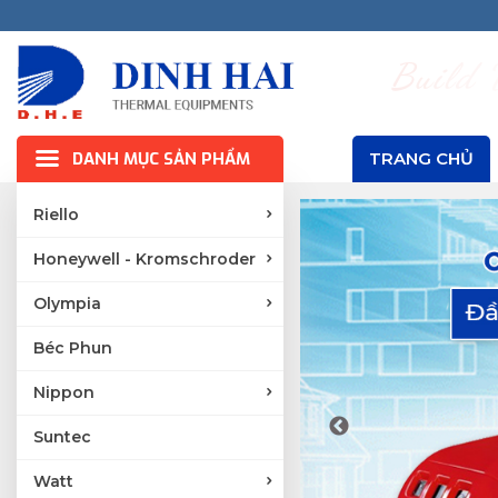
B
u
i
l
d
DANH MỤC SẢN PHẨM
TRANG CHỦ
Riello
Honeywell - Kromschroder
Olympia
Béc Phun
Nippon
Suntec
Watt