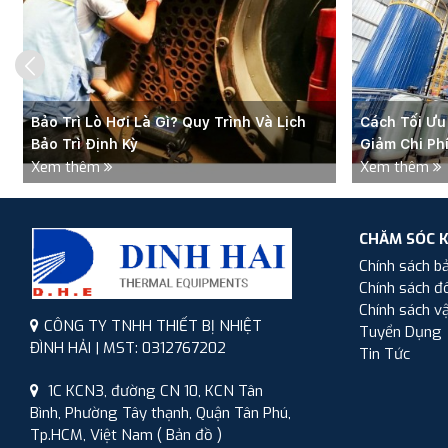
Bảo Trì Lò Hơi Là Gì? Quy Trình Và Lịch
Cách Tối Ưu
Bảo Trì Định Kỳ
Giảm Chi Ph
Xem thêm
Xem thêm
CHĂM SÓC 
Chính sách b
Chính sách đổ
Chính sách v
CÔNG TY TNHH THIẾT BỊ NHIỆT
Tuyển Dụng
ĐÌNH HẢI | MST: 0312767202
Tin Tức
1C KCN3, đường CN 10, KCN Tân
Bình, Phường Tây thạnh, Quận Tân Phú,
Tp.HCM, Việt Nam
( Bản đồ )