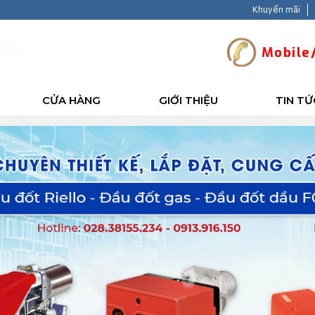
Khuyến mãi
V
a
l
u
e
-
B
a
c
k
H
a
p
p
y
Mobile/
CỬA HÀNG
GIỚI THIỆU
TIN TỨ