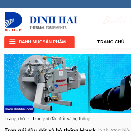
B
u
i
l
d
DANH MỤC SẢN PHẨM
TRANG CHỦ
Trang chủ
Trọn gói đầu đốt và hệ thống
Trọn gói đầu đốt và hệ thống Hauck
là thương hiệ