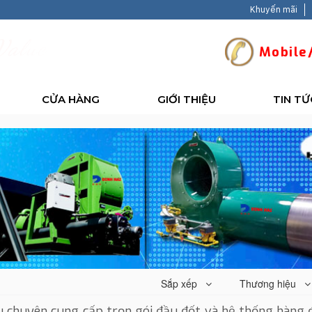
Khuyến mãi
V
a
l
u
e
-
B
a
Mobile/
CỬA HÀNG
GIỚI THIỆU
TIN TỨ
Sắp xếp
Thương hiệu
u chuyên cung cấp trọn gói đầu đốt và hệ thống
hàng đ