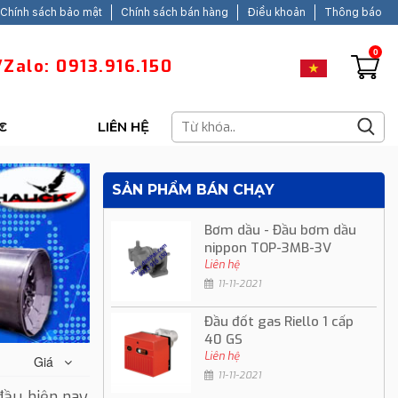
Chính sách bảo mật
Chính sách bán hàng
Điều khoản
Thông báo
0
Zalo: 0913.916.150
C
LIÊN HỆ
SẢN PHẨM BÁN CHẠY
Bơm dầu - Đầu bơm dầu
nippon TOP-3MB-3V
Liên hệ
11-11-2021
Đầu đốt gas Riello 1 cấp
40 GS
Liên hệ
Giá
11-11-2021
ầu hiện nay.