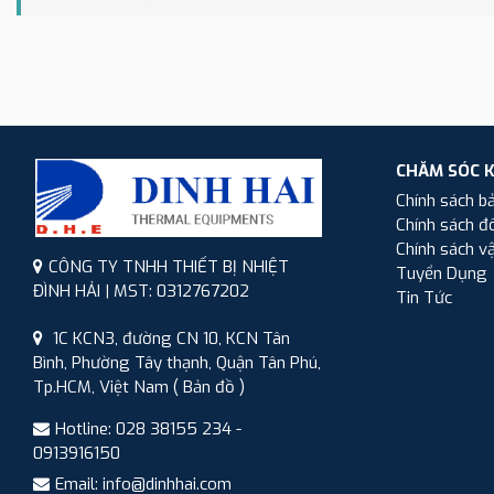
CHĂM SÓC 
Chính sách b
Chính sách đổ
Chính sách v
CÔNG TY TNHH THIẾT BỊ NHIỆT
Tuyển Dụng
ĐÌNH HẢI | MST: 0312767202
Tin Tức
1C KCN3, đường CN 10, KCN Tân
Bình, Phường Tây thạnh, Quận Tân Phú,
Tp.HCM, Việt Nam
( Bản đồ )
Hotline: 028 38155 234 -
0913916150
Email: info@dinhhai.com