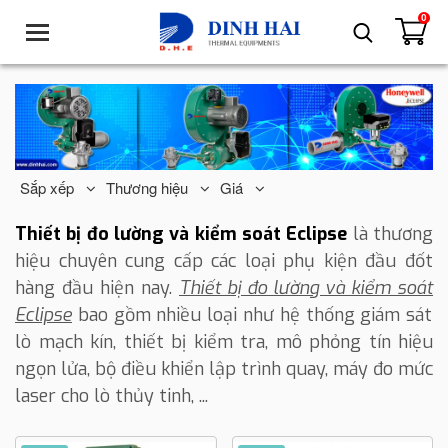
0
T
o
g
g
l
e
n
a
Sắp xếp
Thương hiệu
Giá
v
i
Thiết bị đo lường và kiểm soát Eclipse
là thương
g
hiệu chuyên cung cấp các loại phụ kiện đầu đốt
a
hàng đầu hiện nay.
Thiết bị đo lường và kiểm soát
t
Eclipse
bao gồm nhiều loại như
hệ thống giám sát
i
o
lò mạch kín, thiết bị kiểm tra, mô phỏng tín hiệu
n
ngọn lửa, bộ điều khiển lập trình quay, máy đo mức
laser cho lò thủy tinh
, ...