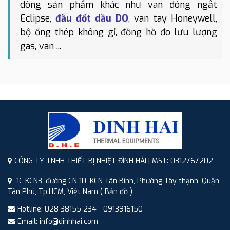
dòng sản phẩm khác như van đóng ngắt
Eclipse,
đầu đốt dầu DO
, van tay Honeywell,
bộ ống thép không gỉ, đồng hồ đo lưu lượng
gas, van ...
CÔNG TY TNHH THIẾT BỊ NHIỆT ĐÌNH HẢI | MST: 0312767202
1C KCN3, đường CN 10, KCN Tân Bình, Phường Tây thạnh, Quận
Tân Phú, Tp.HCM, Việt Nam
( Bản đồ )
Hotline: 028 38155 234 - 0913916150
Email: info@dinhhai.com