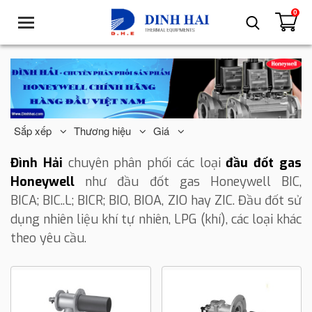
0
T
o
g
g
l
e
n
a
Sắp xếp
Thương hiệu
Giá
v
i
Đình Hải
chuyên phân phối các loại
đ
ầu đốt gas
g
Honeywell
như đầu đốt gas
Honeywell
BIC,
a
BICA;
BIC..L;
BICR; BIO, BIOA, ZIO hay ZIC. Đầu đốt sử
t
dụng nhiên liệu khí tự nhiên, LPG (khí), các loại khác
i
o
theo yêu cầu.
n