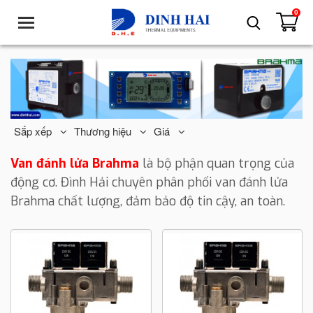
0
T
o
g
g
l
e
n
a
Sắp xếp
Thương hiệu
Giá
v
i
Van đánh lửa Brahma
là bộ phận quan trọng của
g
động cơ. Đình Hải chuyên phân phối van đánh lửa
a
Brahma chất lượng, đảm bảo độ tin cậy, an toàn.
t
i
o
n