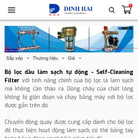
0
T
o
g
g
l
e
n
a
Sắp xếp
Thương hiệu
Giá
v
i
Bộ lọc dầu làm sạch tự động - Self-Cleaning
g
Filter
với tính năng chính của bộ lọc là làm sạch
a
mà không cần tháo ra. Dòng chảy của chất lỏng
t
không bị gián đoạn và chạy bằng máy với bộ lọc
i
o
được gắn trên đó.
n
Chuyển động quay được cung cấp dành cho bộ lọc
để thực hiện hoạt động làm sạch, có thể bằng tay