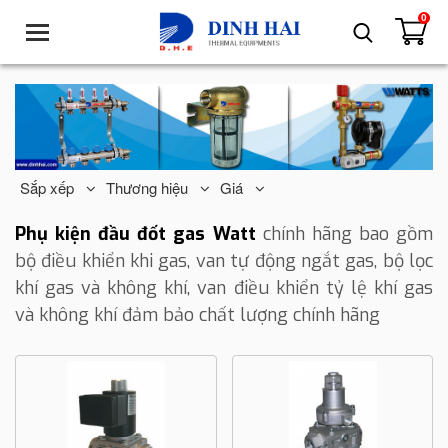
0
T
o
g
g
l
e
n
a
Sắp xếp
Thương hiệu
Giá
v
i
Phụ kiện đầu đốt gas Watt
chính hãng
bao gồm
g
bộ điều khiển khi gas, van tự động ngắt gas, bộ lọc
a
khí gas và không khí, van điều khiển tỷ lệ khí gas
t
và không khí đảm bảo chất lượng chính hãng
i
o
n