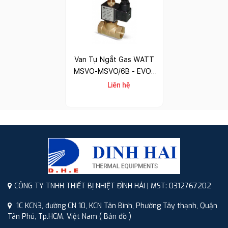
Van Tự Ngắt Gas WATT
MSVO-MSVO/6B - EVO-
EVO/6B
Liên hệ
CÔNG TY TNHH THIẾT BỊ NHIỆT ĐÌNH HẢI | MST: 0312767202
1C KCN3, đường CN 10, KCN Tân Bình, Phường Tây thạnh, Quận
Tân Phú, Tp.HCM, Việt Nam
( Bản đồ )