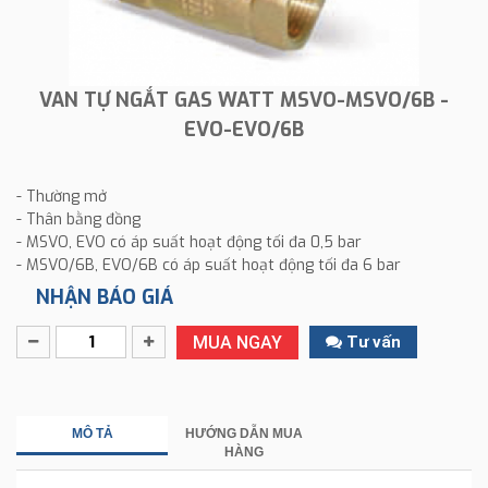
VAN TỰ NGẮT GAS WATT MSVO-MSVO/6B -
EVO-EVO/6B
- Thường mở
- Thân bằng đồng
- MSVO, EVO có áp suất hoạt động tối đa 0,5 bar
- MSVO/6B, EVO/6B có áp suất hoạt động tối đa 6 bar
NHẬN BÁO GIÁ
MUA NGAY
Tư vấn
MÔ TẢ
HƯỚNG DẪN MUA
HÀNG