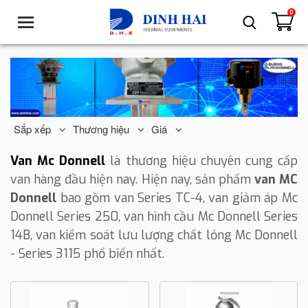
0
T
o
g
g
l
e
n
a
Sắp xếp
Thương hiệu
Giá
v
i
Van
Mc Donnell
là thương hiệu chuyên cung cấp
g
van hàng đầu hiện nay. Hiện nay, sản phẩm
v
an MC
a
Donnell
bao gồm van
Series TC-4, van giảm áp Mc
t
Donnell Series 250, van hình cầu Mc Donnell Series
i
o
14B, van kiểm soát lưu lượng chất lỏng Mc Donnell
n
- Series 3115 phổ biến nhất.