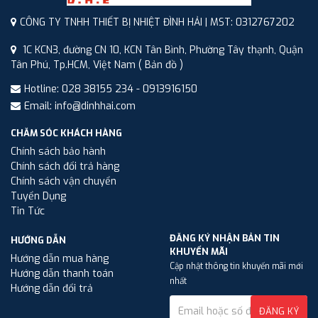
CÔNG TY TNHH THIẾT BỊ NHIỆT ĐÌNH HẢI | MST: 0312767202
1C KCN3, đường CN 10, KCN Tân Bình, Phường Tây thạnh, Quận
Tân Phú, Tp.HCM, Việt Nam
( Bản đồ )
Hotline: 028 38155 234 - 0913916150
Email: info@dinhhai.com
CHĂM SÓC KHÁCH HÀNG
Chính sách bảo hành
Chính sách đổi trả hàng
Chính sách vận chuyển
Tuyển Dụng
Tin Tức
ĐĂNG KÝ NHẬN BẢN TIN
HƯỚNG DẪN
KHUYẾN MÃI
Hướng dẫn mua hàng
Cập nhật thông tin khuyến mãi mới
Hướng dẫn thanh toán
nhất
Hướng dẫn đổi trả
ĐĂNG KÝ