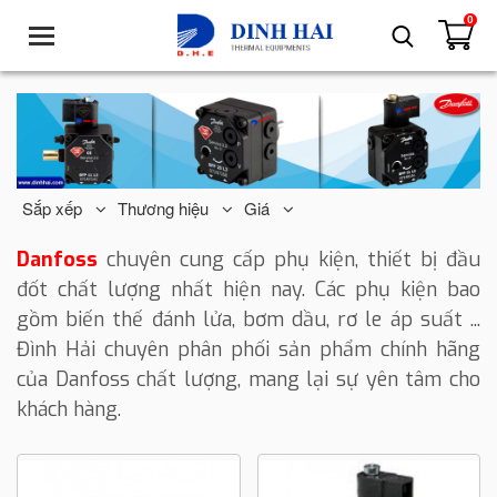
0
T
o
g
g
l
e
n
a
Sắp xếp
Thương hiệu
Giá
v
i
Danfoss
chuyên cung cấp phụ kiện, thiết bị đầu
g
đốt
chất lượng nhất hiện nay. Các phụ kiện bao
a
gồm
biến thế đánh lửa, bơm dầu, rơ le áp suất ...
t
Đình Hải chuyên phân phối sản phẩm chính hãng
i
o
của Danfoss
chất lượng, mang
lại sự yên tâm cho
n
khách hàng.