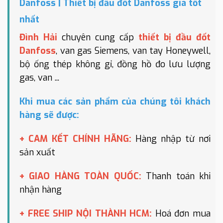
Danfoss | Thiết bị đầu đốt Danfoss giá tốt
nhất
Đình Hải
chuyên cung cấp
thiết bị đầu đốt
Danfoss
, van gas Siemens, van tay Honeywell,
bộ ống thép không gỉ, đồng hồ đo lưu lượng
gas, van ...
Khi mua các sản phẩm của chúng tôi khách
hàng sẽ được:
+ CAM KẾT CHÍNH HÃNG:
Hàng nhập từ nơi
sản xuất
+ GIAO HÀNG TOÀN QUỐC:
Thanh toán khi
nhận hàng
+ FREE SHIP NỘI THÀNH HCM:
Hoá đơn mua