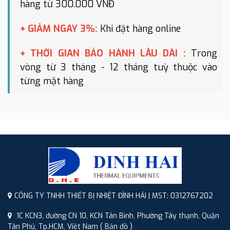
hàng từ 300.000 VNĐ
+ GIẢM NGAY 3%:
Khi đặt hàng online
+ THỜI GIAN BẢO HÀNH LÂU DÀI :
Trong
vòng từ 3 tháng - 12 tháng tuỳ thuộc vào
từng mặt hàng
CÔNG TY TNHH THIẾT BỊ NHIỆT ĐÌNH HẢI | MST: 0312767202
1C KCN3, đường CN 10, KCN Tân Bình, Phường Tây thạnh, Quận
Tân Phú, Tp.HCM, Việt Nam
( Bản đồ )