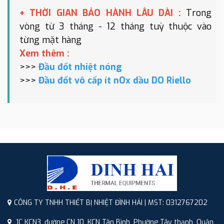
+ THỜI GIAN BẢO HÀNH LÂU DÀI :
Trong
vòng từ 3 tháng - 12 tháng tuỳ thuộc vào
từng mặt hàng
Xem thêm :
>>>
Đầu đốt nhiệt nóng
>>>
Đầu đốt vô cấp ít nOx dầu DO Riello
CÔNG TY TNHH THIẾT BỊ NHIỆT ĐÌNH HẢI | MST: 0312767202
1C KCN3, đường CN 10, KCN Tân Bình, Phường Tây thạnh, Quận