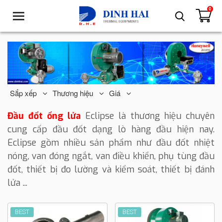
0
T
o
g
g
l
e
n
a
Sắp xếp
Thương hiệu
Giá
v
i
Đầu đốt ống lửa
Eclipse là thương hiệu chuyên
g
cung cấp đầu đốt dạng lò hàng đầu hiện nay.
a
Eclipse gồm nhiều sản phẩm như đầu đốt nhiệt
t
nóng, van đóng ngắt, van điều khiển
, phụ tùng đầu
i
o
đốt, thiết bị đo lường và kiểm soát, thiết bị đánh
n
lửa ...
BEST
BEST