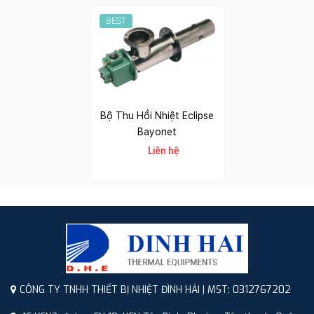
BEST
Bộ Thu Hồi Nhiệt Eclipse
Bayonet
Liên hệ
CÔNG TY TNHH THIẾT BỊ NHIỆT ĐÌNH HẢI | MST: 0312767202