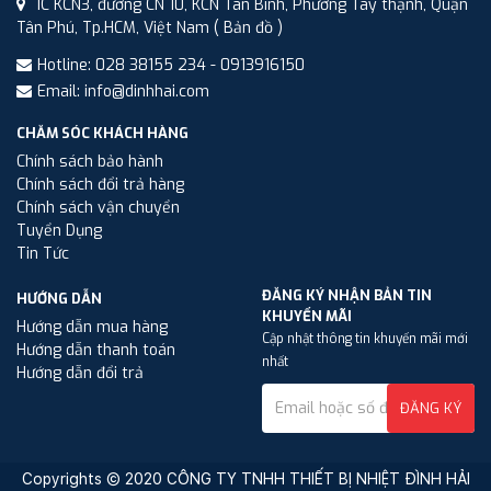
1C KCN3, đường CN 10, KCN Tân Bình, Phường Tây thạnh, Quận
Tân Phú, Tp.HCM, Việt Nam
( Bản đồ )
Hotline: 028 38155 234 - 0913916150
Email: info@dinhhai.com
CHĂM SÓC KHÁCH HÀNG
Chính sách bảo hành
Chính sách đổi trả hàng
Chính sách vận chuyển
Tuyển Dụng
Tin Tức
ĐĂNG KÝ NHẬN BẢN TIN
HƯỚNG DẪN
KHUYẾN MÃI
Hướng dẫn mua hàng
Cập nhật thông tin khuyến mãi mới
Hướng dẫn thanh toán
nhất
Hướng dẫn đổi trả
ĐĂNG KÝ
Copyrights © 2020 CÔNG TY TNHH THIẾT BỊ NHIỆT ĐÌNH HẢI