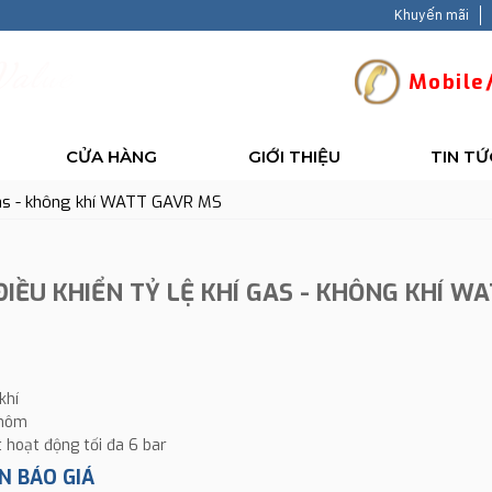
Khuyến mãi
V
a
l
u
e
-
B
a
c
k
Mobile/
CỬA HÀNG
GIỚI THIỆU
TIN TỨ
 gas - không khí WATT GAVR MS
ĐIỀU KHIỂN TỶ LỆ KHÍ GAS - KHÔNG KHÍ W
khí
nhôm
t hoạt động tối đa 6 bar
N BÁO GIÁ