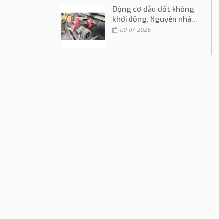
Động cơ đầu đốt không
khởi động: Nguyên nhân
và cách khắc phục
09-07-2026