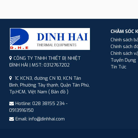
CHĂM SÓC 
Chính sách b
Chính sách đổ
Chính sách v
CÔNG TY TNHH THIẾT BỊ NHIỆT
Tuyển Dụng
ĐÌNH HẢI | MST: 0312767202
Tin Tức
1C KCN3, đường CN 10, KCN Tân
Bình, Phường Tây thạnh, Quận Tân Phú,
Tp.HCM, Việt Nam
( Bản đồ )
Hotline: 028 38155 234 -
0913916150
Email: info@dinhhai.com