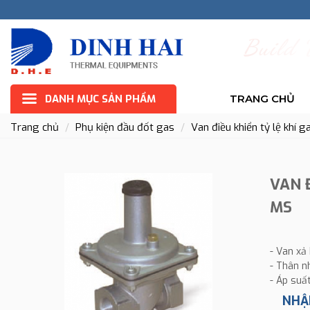
B
u
i
l
d
DANH MỤC SẢN PHẨM
TRANG CHỦ
Trang chủ
Phụ kiện đầu đốt gas
Van điều khiển tỷ lệ khí
VAN 
MS
- Van xả 
- Thân 
- Áp suấ
NHẬ