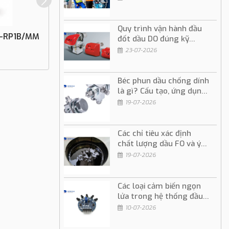
Quy trình vận hành đầu
B-RP1B/MM
Bộ Lọc Dành Cho Khí Và Không Khí
đốt dầu DO đúng kỹ
WATT 70680
thuật và an toàn
23-07-2026
Liên hệ
Béc phun dầu chống dính
là gì? Cấu tạo, ứng dụng
và cách sử dụng
19-07-2026
Các chỉ tiêu xác định
chất lượng dầu FO và ý
nghĩa trong vận hành
19-07-2026
Các loại cảm biến ngọn
lửa trong hệ thống đầu
đốt dầu và gas
10-07-2026