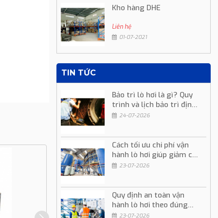
Kho hàng DHE
Liên hệ
01-07-2021
TIN TỨC
Bảo trì lò hơi là gì? Quy
trình và lịch bảo trì định
kỳ
24-07-2026
Cách tối ưu chi phí vận
hành lò hơi giúp giảm chi
phí sản xuất
23-07-2026
Quy định an toàn vận
hành lò hơi theo đúng
quy trình kỹ thuật
23-07-2026