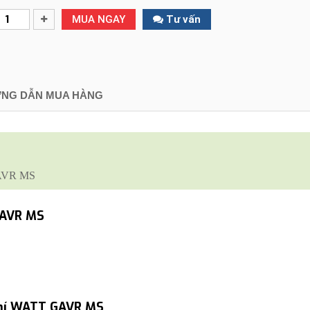
MUA NGAY
Tư vấn
NG DẪN MUA HÀNG
 GAVR MS
 GAVR MS
 khí WATT GAVR MS