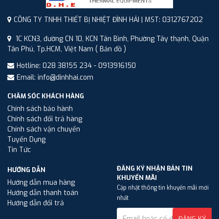
CÔNG TY TNHH THIẾT BỊ NHIỆT ĐÌNH HẢI | MST: 0312767202
1C KCN3, đường CN 10, KCN Tân Bình, Phường Tây thạnh, Quận
Tân Phú, Tp.HCM, Việt Nam
( Bản đồ )
Hotline: 028 38155 234 - 0913916150
Email: info@dinhhai.com
CHĂM SÓC KHÁCH HÀNG
Chính sách bảo hành
Chính sách đổi trả hàng
Chính sách vận chuyển
Tuyển Dụng
Tin Tức
ĐĂNG KÝ NHẬN BẢN TIN
HƯỚNG DẪN
KHUYẾN MÃI
Hướng dẫn mua hàng
Cập nhật thông tin khuyến mãi mới
Hướng dẫn thanh toán
nhất
Hướng dẫn đổi trả
ĐĂNG KÝ