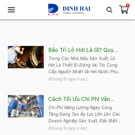
0
T
o
g
g
l
e
n
Bảo Trì Lò Hơi Là Gì? Quy
a
Trình Và Lịch Bảo Trì Định Kỳ
Trong Các Nhà Máy Sản Xuất, Lò
v
Hơi Là Thiết Bị Đóng Vai Trò Cung
i
Cấp Nguồn Nhiệt Và Hơi Nước Phục
g
Vụ Nhiều Công Đoạn Quan Trọng.
(Khoảng 15 ngày trước)
a
Do Phải Hoạt Động Liê..
t
i
Cách Tối Ưu Chi Phí Vận
o
Hành Lò Hơi Giúp Giảm Chi
Chi Phí Năng Lượng Ngày Càng
n
Phí Sản Xuất
Tăng Đang Tạo Áp Lực Lớn Lên Các
Doanh Nghiệp Sản Xuất, Đặc Biệt
Là Những Đơn Vị Sử Dụng Lò Hơi
(Khoảng 16 ngày trước)
Công Nghiệp. Trong Nhiều Nh&ag..