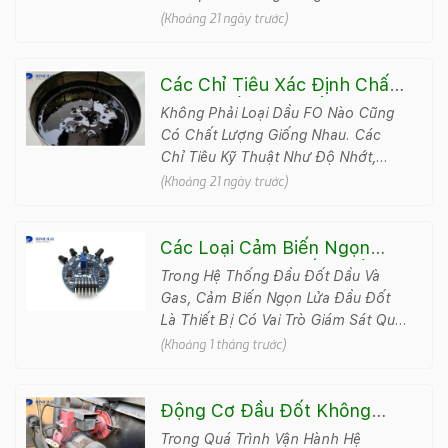
Mặt Khuôn Mẫu, Ngăn Chặn Tình
(Khoảng 21 ngày trước)
Trạng Bám Dính Trong Qu&aacu..
Các Chỉ Tiêu Xác Định Chất
Lượng Dầu FO Và Ý Nghĩa
Không Phải Loại Dầu FO Nào Cũng
Trong Vận Hành
Có Chất Lượng Giống Nhau. Các
Chỉ Tiêu Kỹ Thuật Như Độ Nhớt,
Hàm Lượng Lưu Huỳnh, Nhiệt Trị Hay
(Khoảng 21 ngày trước)
Hàm Lượng Nước Đều..
Các Loại Cảm Biến Ngọn
Lửa Trong Hệ Thống Đầu
Trong Hệ Thống Đầu Đốt Dầu Và
Đốt Dầu Và Gas
Gas, Cảm Biến Ngọn Lửa Đầu Đốt
Là Thiết Bị Có Vai Trò Giám Sát Quá
Trình Cháy Và Đảm Bảo Hệ Thống
(Khoảng 1 tháng trước)
Chỉ Tiếp ..
Động Cơ Đầu Đốt Không
Khởi Động: Nguyên Nhân Và
Trong Quá Trình Vận Hành Hệ