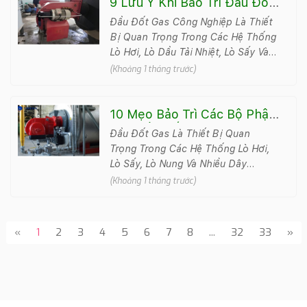
9 Lưu Ý Khi Bảo Trì Đầu Đốt
Gas Công Nghiệp Giúp Vận
Đầu Đốt Gas Công Nghiệp Là Thiết
Hành Ổn Định
Bị Quan Trọng Trong Các Hệ Thống
Lò Hơi, Lò Dầu Tải Nhiệt, Lò Sấy Và
Nhiều Dây Chuyền Sản Xuất Hiện
(Khoảng 1 tháng trước)
Đại. Sau Thời Gian D&agra..
10 Mẹo Bảo Trì Các Bộ Phận
Của Đầu Đốt Gas Giúp Tăng
Đầu Đốt Gas Là Thiết Bị Quan
Hiệu Suất Vận Hành
Trọng Trong Các Hệ Thống Lò Hơi,
Lò Sấy, Lò Nung Và Nhiều Dây
Chuyền Sản Xuất Công Nghiệp. Sau
(Khoảng 1 tháng trước)
Thời Gian Vận Hành, Bụi Bẩn, Cặn
B&aac..
«
1
2
3
4
5
6
7
8
...
32
33
»