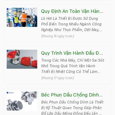
Quy Định An Toàn Vận Hành
Lò Hơi Theo Đúng Quy Trình
Lò Hơi Là Thiết Bị Được Sử Dụng
Kỹ Thuật
Phổ Biến Trong Nhiều Ngành Công
Nghiệp Như Thực Phẩm, Dệt May,
Chế Biến Gỗ, Sản Xuất Giấy, Hóa
(Khoảng 16 ngày trước)
Chất Và Năng Lượng. Thi&#787..
Quy Trình Vận Hành Đầu Đốt
Dầu DO Đúng Kỹ Thuật Và
Trong Các Nhà Máy, Chỉ Một Sai Sót
An Toàn
Nhỏ Trong Quá Trình Vận Hành
Thiết Bị Nhiệt Cũng Có Thể Làm
Gián Đoạn Sản Xuất, Tăng Chi Phí
(Khoảng 17 ngày trước)
Nhiên Liệu, Thậm Chí Gây M&#7..
Béc Phun Dầu Chống Dính
Là Gì? Cấu Tạo, Ứng Dụng
Béc Phun Dầu Chống Dính Là Thiết
Và Cách Sử Dụng
Bị Kỹ Thuật Quan Trọng Giúp Phân
Bổ Lớp Dầu Mỏng Đồng Đều Lên Bề