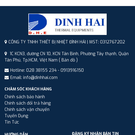
CÔNG TY TNHH THIẾT BỊ NHIỆT ĐÌNH HẢI | MST: 0312767202
1C KCN3, đường CN 10, KCN Tân Bình, Phường Tây thạnh, Quận
Tân Phú, Tp.HCM, Việt Nam
( Bản đồ )
Hotline: 028 38155 234 - 0913916150
Email: info@dinhhai.com
CHĂM SÓC KHÁCH HÀNG
Chính sách bảo hành
Chính sách đổi trả hàng
Chính sách vận chuyển
Tuyển Dụng
Tin Tức
ĐĂNG KÝ NHẬN BẢN TIN
HƯỚNG DẪN