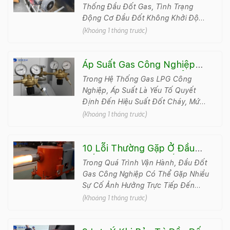
Cách Khắc Phục
Thống Đầu Đốt Gas, Tình Trạng
Động Cơ Đầu Đốt Không Khởi Động
Là Một Trong Những Sự Cố Phổ
(Khoảng 1 tháng trước)
Biến Khiến Toàn Bộ Thiết..
Áp Suất Gas Công Nghiệp
Bao Nhiêu Là Đạt Chuẩn?
Trong Hệ Thống Gas LPG Công
Tiêu Chuẩn An Toàn Cần Biết
Nghiệp, Áp Suất Là Yếu Tố Quyết
Định Đến Hiệu Suất Đốt Cháy, Mức
Tiêu Hao Nhiên Liệu Và Độ An Toàn
(Khoảng 1 tháng trước)
Khi Vận Hành. Nếu Áp Suấ..
10 Lỗi Thường Gặp Ở Đầu
Đốt Gas Và Cách Khắc Phục
Trong Quá Trình Vận Hành, Đầu Đốt
Hiệu Quả
Gas Công Nghiệp Có Thể Gặp Nhiều
Sự Cố Ảnh Hưởng Trực Tiếp Đến
Hiệu Suất Đốt, Mức Tiêu Hao Nhiên
(Khoảng 1 tháng trước)
Liệu Và Độ A..