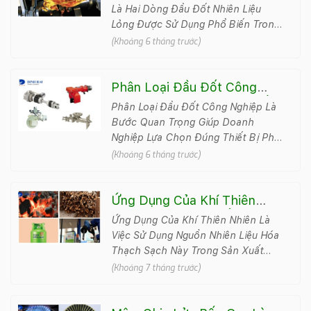
Loại Nào Phù Hợp?
Là Hai Dòng Đầu Đốt Nhiên Liệu
Lỏng Được Sử Dụng Phổ Biến Trong
Hệ Thống Lò Hơi, Lò Sấy Và Lò Nung
(Khoảng 6 tháng trước)
Công N..
Phân Loại Đầu Đốt Công
Nghiệp: Nên Chọn Gas, Dầu
Phân Loại Đầu Đốt Công Nghiệp Là
Hay Điện?
Bước Quan Trọng Giúp Doanh
Nghiệp Lựa Chọn Đúng Thiết Bị Phù
Hợp Với Nhu Cầu Sử Dụng, Công
(Khoảng 6 tháng trước)
Suất Vận Hành Và Mức Đ&..
Ứng Dụng Của Khí Thiên
Nhiên | Vai Trò, Lợi Ích &
Ứng Dụng Của Khí Thiên Nhiên Là
Thực Tiễn Hiện Nay
Việc Sử Dụng Nguồn Nhiên Liệu Hóa
Thạch Sạch Này Trong Sản Xuất
Điện, Công Nghiệp, Sinh Hoạt, Giao
(Khoảng 7 tháng trước)
Thông Và Hóa Chất. Nhờ Hiệu Su..