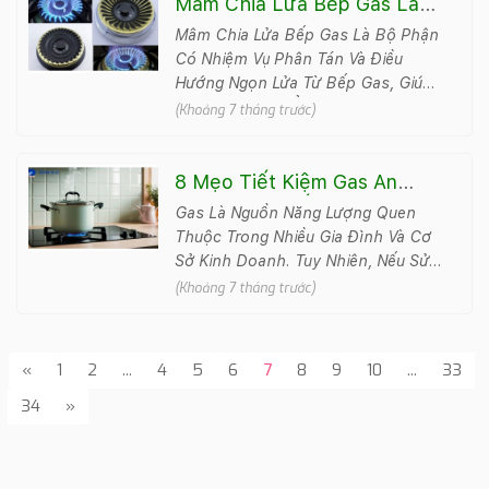
Mâm Chia Lửa Bếp Gas Là
Gì? Phân Loại Và Cách Vệ
Mâm Chia Lửa Bếp Gas Là Bộ Phận
Sinh
Có Nhiệm Vụ Phân Tán Và Điều
Hướng Ngọn Lửa Từ Bếp Gas, Giúp
Lửa Cháy Đều, Ổn Định Và Tiết Kiệm
(Khoảng 7 tháng trước)
Nhiên Liệu. Vi&#7..
8 Mẹo Tiết Kiệm Gas An
Toàn | Bí Quyết Giúp Bình
Gas Là Nguồn Năng Lượng Quen
Gas Dùng Lâu Hơn
Thuộc Trong Nhiều Gia Đình Và Cơ
Sở Kinh Doanh. Tuy Nhiên, Nếu Sử
Dụng Chưa Đúng Cách, Gas Có Thể
(Khoảng 7 tháng trước)
Bị Hao Hụt Nhanh, Làm Tăng Chi
Phí Và Tiềm ..
«
1
2
...
4
5
6
7
8
9
10
...
33
34
»