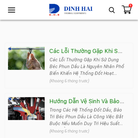
0
T
o
g
g
l
e
n
Các Lỗi Thường Gặp Khi Sử
a
Dụng Béc Phun Dầu
Các Lỗi Thường Gặp Khi Sử Dụng
v
Béc Phun Dầu Là Nguyên Nhân Phổ
i
Biến Khiến Hệ Thống Đốt Hoạt
g
Động Không Ổn Định, Tiêu Hao
(Khoảng 6 tháng trước)
a
Nhiên Liệu Cao Và Nhanh Xuống
t
Cấp..
i
Hướng Dẫn Vệ Sinh Và Bảo
o
Trì Béc Phun Dầu Đúng Cách
Trong Các Hệ Thống Đốt Dầu, Bảo
n
Trì Béc Phun Dầu Là Công Việc Bắt
Buộc Nếu Muốn Duy Trì Hiệu Suất
Cháy Ổn Định, Tiết Kiệm Nhiên Liệu
(Khoảng 6 tháng trước)
Và Hạn Chế Hư H&#..