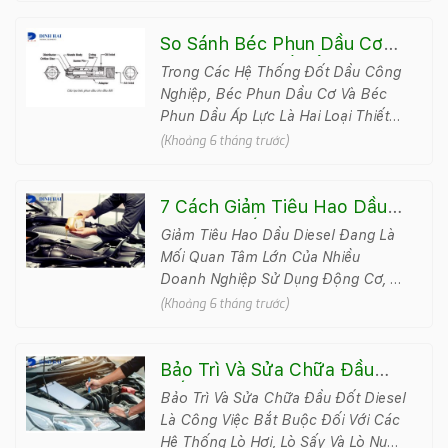
So Sánh Béc Phun Dầu Cơ
Và Béc Phun Dầu Áp Lực
Trong Các Hệ Thống Đốt Dầu Công
Nghiệp, Béc Phun Dầu Cơ Và Béc
Phun Dầu Áp Lực Là Hai Loại Thiết
Bị Phổ Biến, Quyết Định Trực Tiếp
(Khoảng 6 tháng trước)
Đến Hiệu Suất Cháy, ..
7 Cách Giảm Tiêu Hao Dầu
Diesel | Tiết Kiệm Nhiên Liệu
Giảm Tiêu Hao Dầu Diesel Đang Là
Đến 20%
Mối Quan Tâm Lớn Của Nhiều
Doanh Nghiệp Sử Dụng Động Cơ, Lò
Đốt Và Thiết Bị Công Nghiệp Chạy
(Khoảng 6 tháng trước)
Dầu. Khi Giá Nhiên Liệu Biến
Đ&#789..
Bảo Trì Và Sửa Chữa Đầu
Đốt Diesel Đúng Kỹ Thuật,
Bảo Trì Và Sửa Chữa Đầu Đốt Diesel
An Toàn Và Tiết Kiệm
Là Công Việc Bắt Buộc Đối Với Các
Hệ Thống Lò Hơi, Lò Sấy Và Lò Nung