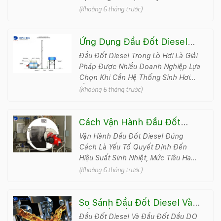
Công Nghiệp Sử Dụng Nhiên Liệu
(Khoảng 6 tháng trước)
Diesel. N&#7871..
Ứng Dụng Đầu Đốt Diesel
Trong Lò Hơi – Giải Pháp
Đầu Đốt Diesel Trong Lò Hơi Là Giải
Linh Hoạt Cho Nhiều Hệ
Pháp Được Nhiều Doanh Nghiệp Lựa
Thống Công Nghiệp
Chọn Khi Cần Hệ Thống Sinh Hơi
Ổn Định, Dễ Vận Hành Và Không
(Khoảng 6 tháng trước)
Phụ Thuộc Vào Nguồn Gas C..
Cách Vận Hành Đầu Đốt
Diesel Đúng Kỹ Thuật, An
Vận Hành Đầu Đốt Diesel Đúng
Toàn
Cách Là Yếu Tố Quyết Định Đến
Hiệu Suất Sinh Nhiệt, Mức Tiêu Hao
Nhiên Liệu Và Độ An Toàn Của Toàn
(Khoảng 6 tháng trước)
Bộ Hệ Thống L&ograv..
So Sánh Đầu Đốt Diesel Và
Đầu Đốt Dầu DO – Nên Chọn
Đầu Đốt Diesel Và Đầu Đốt Dầu DO