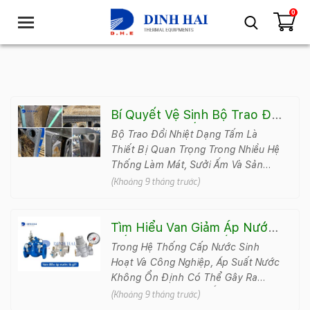
0
T
o
g
g
l
e
n
Bí Quyết Vệ Sinh Bộ Trao Đổi
a
Nhiệt Dạng Tấm Giúp Tăng
Bộ Trao Đổi Nhiệt Dạng Tấm Là
v
Tuổi Thọ Thiết Bị
Thiết Bị Quan Trọng Trong Nhiều Hệ
i
Thống Làm Mát, Sưởi Ấm Và Sản
g
Xuất Công Nghiệp. Tuy Nhiên, Sau
(Khoảng 9 tháng trước)
a
Thời Gian Dài Vận Hành, Cặn Bẩn
t
V&..
i
Tìm Hiểu Van Giảm Áp Nước:
o
Cấu Tạo Và Cách Lắp Đặt
Trong Hệ Thống Cấp Nước Sinh
n
Đúng Kỹ Thuật
Hoạt Và Công Nghiệp, Áp Suất Nước
Không Ổn Định Có Thể Gây Ra
Nhiều Sự Cố Như Vỡ Ống, Rò Rỉ, Hư
(Khoảng 9 tháng trước)
Hỏng Thiết Bị Hoặc Ti&#7..