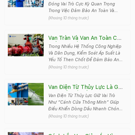
Thuật
Đóng Vai Trò Cực Kỳ Quan Trọng
Trong Việc Đảm Bảo An Toàn Và
Hiệu Suất Cho Hệ Thống. Nếu Thực
(Khoảng 10 tháng trước)
Hiện Không Đúng Chuẩn, L&ogra..
Van Tràn Và Van An Toàn Có
Điểm Gì Giống Và Khác? Giải
Trong Nhiều Hệ Thống Công Nghiệp
Đáp Chi Tiết
Và Dân Dụng, Kiểm Soát Áp Suất Là
Yếu Tố Then Chốt Để Đảm Bảo An
Toàn Và Hiệu Suất. Hai Thiết Bị
(Khoảng 10 tháng trước)
Được Sử Dụng Phổ..
Van Điện Từ Thủy Lực Là Gì?
Tìm Hiểu Về Cấu Tạo Và
Van Điện Từ Thủy Lực Giữ Vai Trò
Nguyên Lý Hoạt Động
Như “cánh Cửa Thông Minh” Giúp
Điều Khiển Dòng Dầu Nhanh Chóng,
Chính Xác Và An Toàn. Bài Viết Này
(Khoảng 10 tháng trước)
Sẽ Mang Đến Cái..