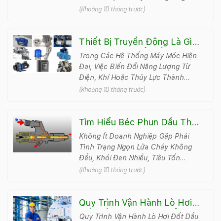
Yếu Tố Không Thể Thiếu Để Đảm
(Khoảng 10 tháng trước)
Bảo Hoạt Động Ổn Đ&#788..
Thiết Bị Truyền Động Là Gì?
Những Loại Phổ Biến Được
Trong Các Hệ Thống Máy Móc Hiện
Tin Dùng
Đại, Việc Biến Đổi Năng Lượng Từ
Điện, Khí Hoặc Thủy Lực Thành
Chuyển Động Cơ Học Là Điều Thiết
(Khoảng 10 tháng trước)
Yếu, Nhiệm ..
Tìm Hiểu Béc Phun Dầu Thải
Và Những Cách Vệ Sinh
Không Ít Doanh Nghiệp Gặp Phải
Chuẩn Kỹ Thuật
Tình Trạng Ngọn Lửa Cháy Không
Đều, Khói Đen Nhiều, Tiêu Tốn
Nhiên Liệu Khi Vận Hành Lò Đốt.
(Khoảng 10 tháng trước)
Nguyên Nhân Phổ Biến Lại Nằm..
Quy Trình Vận Hành Lò Hơi
Đốt Dầu An Toàn, Chuẩn Kỹ
Quy Trình Vận Hành Lò Hơi Đốt Dầu