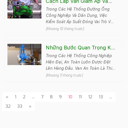
Cách Lắp Van Giảm Áp Và
Điều Chỉnh Đúng Kỹ Thuật,
Trong Các Hệ Thống Đường Ống
An Toàn Tuyệt Đối
Công Nghiệp Và Dân Dụng, Việc
Kiểm Soát Áp Suất Đóng Vai Trò Vô
Cùng Quan Trọng Để Đảm Bảo An
(Khoảng 10 tháng trước)
Toàn, Tiết Kiệm Năng Lư&..
Những Bước Quan Trọng Khi
Chọn Van An Toàn Cho Hệ
Trong Các Hệ Thống Công Nghiệp
Thống Nhà Máy
Hiện Đại, An Toàn Luôn Được Đặt
Lên Hàng Đầu. Van An Toàn Là Thiết
Bị Quan Trọng Giúp Bảo Vệ Hệ
(Khoảng 11 tháng trước)
Thống, Ngăn Ngừa Các S&#79..
«
1
2
...
7
8
9
10
11
12
13
...
32
33
»