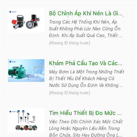
Bộ Chỉnh Áp Khí Nén Là Gì?
Tìm Hiểu Cấu Tạo Và Cơ Chế
Trong Các Hệ Thống Khí Nén, Áp
Vận Hành
Suất Không Phải Lúc Nào Cũng Ổn
Định. Khi Áp Suất Quá Cao, Thiết Bị
Dễ Hư Hỏng; Khi Áp Suất Quá Thấp,
(Khoảng 10 tháng trước)
Máy Móc Hoạt Đ&#789..
Khám Phá Cấu Tạo Và Cách
Lắp Đặt Máy Bơm Nước
Máy Bơm Là Một Trong Những Thiết
Chuẩn Kỹ Thuật
Bị Thiết Yếu Để Khách Hàng Có
Nước Sử Dụng Ổn Định Và Không Bị
Gián Đoạn. Tuy Nhiên Việc Chọn
(Khoảng 10 tháng trước)
Cấu Tạo Phù H..
Tìm Hiểu Thiết Bị Đo Mức Và
Lợi Ích Sử Dụng Trong Công
Việc Theo Dõi Chính Xác Mức Chất
Nghiệp
Lỏng Hoặc Nguyên Liệu Rắn Trong
Bồn Chứa, Silo Hay Đường Ống Là