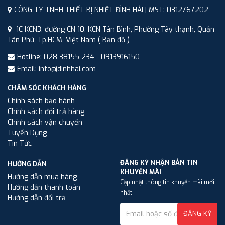
CÔNG TY TNHH THIẾT BỊ NHIỆT ĐÌNH HẢI | MST: 0312767202
1C KCN3, đường CN 10, KCN Tân Bình, Phường Tây thạnh, Quận
Tân Phú, Tp.HCM, Việt Nam
( Bản đồ )
Hotline: 028 38155 234 - 0913916150
Email: info@dinhhai.com
CHĂM SÓC KHÁCH HÀNG
Chính sách bảo hành
Chính sách đổi trả hàng
Chính sách vận chuyển
Tuyển Dụng
Tin Tức
ĐĂNG KÝ NHẬN BẢN TIN
HƯỚNG DẪN
KHUYẾN MÃI
Hướng dẫn mua hàng
Cập nhật thông tin khuyến mãi mới
Hướng dẫn thanh toán
nhất
Hướng dẫn đổi trả
ĐĂNG KÝ