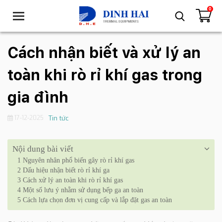
0
T
o
g
g
Cách nhận biết và xử lý an
l
e
toàn khi rò rỉ khí gas trong
n
a
gia đình
v
i
17-12-2025
Tin tức
g
a
t
Nội dung bài viết
i
1
Nguyên nhân phổ biến gây rò rỉ khí gas
o
2
Dấu hiệu nhận biết rò rỉ khí ga
n
3
Cách xử lý an toàn khi rò rỉ khí gas
4
Một số lưu ý nhằm sử dụng bếp ga an toàn
5
Cách lựa chọn đơn vị cung cấp và lắp đặt gas an toàn