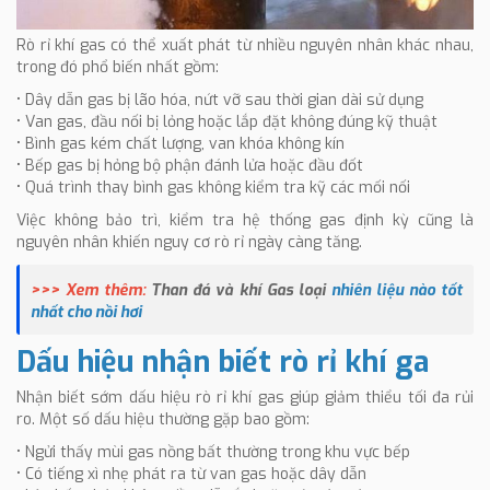
Rò rỉ khí gas có thể xuất phát từ nhiều nguyên nhân khác nhau,
trong đó phổ biến nhất gồm:
• Dây dẫn gas bị lão hóa, nứt vỡ sau thời gian dài sử dụng
• Van gas, đầu nối bị lỏng hoặc lắp đặt không đúng kỹ thuật
• Bình gas kém chất lượng, van khóa không kín
• Bếp gas bị hỏng bộ phận đánh lửa hoặc đầu đốt
• Quá trình thay bình gas không kiểm tra kỹ các mối nối
Việc không bảo trì, kiểm tra hệ thống gas định kỳ cũng là
nguyên nhân khiến nguy cơ rò rỉ ngày càng tăng.
>>> Xem thêm:
Than đá và khí Gas loại
nhiên liệu nào tốt
nhất cho nồi hơi
Dấu hiệu nhận biết rò rỉ khí ga
Nhận biết sớm dấu hiệu rò rỉ khí gas giúp giảm thiểu tối đa rủi
ro. Một số dấu hiệu thường gặp bao gồm:
• Ngửi thấy mùi gas nồng bất thường trong khu vực bếp
• Có tiếng xì nhẹ phát ra từ van gas hoặc dây dẫn