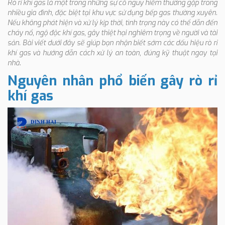
Rò rỉ khí gas là một trong những sự cố nguy hiểm thường gặp trong
nhiều gia đình, đặc biệt tại khu vực sử dụng bếp gas thường xuyên.
Nếu không phát hiện và xử lý kịp thời, tình trạng này có thể dẫn đến
cháy nổ, ngộ độc khí gas, gây thiệt hại nghiêm trọng về người và tài
sản. Bài viết dưới đây sẽ giúp bạn nhận biết sớm các dấu hiệu rò rỉ
khí gas và hướng dẫn cách xử lý an toàn, đúng kỹ thuật ngay tại
nhà.
Nguyên nhân phổ biến gây rò rỉ
khí gas