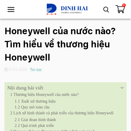
0
T
o
g
g
Honeywell của nước nào?
l
e
Tìm hiểu về thương hiệu
n
a
Honeywell
v
i
13-04-2026
Tin tức
g
a
t
Nội dung bài viết
i
1
Thương hiệu Honeywell của nước nào?
o
1.1
Xuất xứ thương hiệu
n
1.2
Quy mô toàn cầu
2
Lịch sử hình thành và phát triển của thương hiệu Honeywell
2.1
Giai đoạn hình thành
2.2
Quá trình phát triển