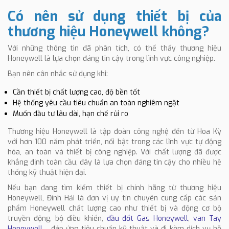
Có nên sử dụng thiết bị của
thương hiệu Honeywell không?
Với những thông tin đã phân tích, có thể thấy thương hiệu
Honeywell là lựa chọn đáng tin cậy trong lĩnh vực công nghiệp.
Bạn nên cân nhắc sử dụng khi:
Cần thiết bị chất lượng cao, độ bền tốt
Hệ thống yêu cầu tiêu chuẩn an toàn nghiêm ngặt
Muốn đầu tư lâu dài, hạn chế rủi ro
Thương hiệu Honeywell là tập đoàn công nghệ đến từ Hoa Kỳ
với hơn 100 năm phát triển, nổi bật trong các lĩnh vực tự động
hóa, an toàn và thiết bị công nghiệp. Với chất lượng đã được
khẳng định toàn cầu, đây là lựa chọn đáng tin cậy cho nhiều hệ
thống kỹ thuật hiện đại.
Nếu bạn đang tìm kiếm thiết bị chính hãng từ thương hiệu
Honeywell, Đình Hải là đơn vị uy tín chuyên cung cấp các sản
phẩm Honeywell chất lượng cao như thiết bị và động cơ bộ
truyền động, bộ điều khiển,
đầu đốt Gas Honeywell
,
van Tay
Honeywell
,... đáp ứng tiêu chuẩn kỹ thuật và đi kèm dịch vụ hỗ