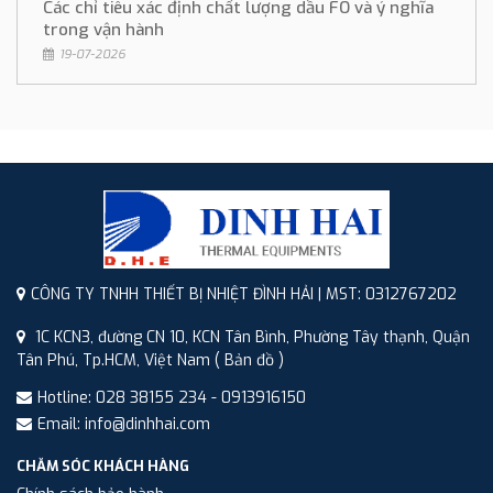
Các chỉ tiêu xác định chất lượng dầu FO và ý nghĩa
trong vận hành
19-07-2026
CÔNG TY TNHH THIẾT BỊ NHIỆT ĐÌNH HẢI | MST: 0312767202
1C KCN3, đường CN 10, KCN Tân Bình, Phường Tây thạnh, Quận
Tân Phú, Tp.HCM, Việt Nam
( Bản đồ )
Hotline: 028 38155 234 - 0913916150
Email: info@dinhhai.com
CHĂM SÓC KHÁCH HÀNG