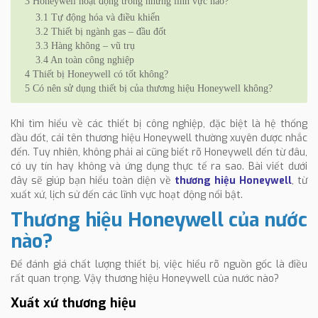
3
Honeywell hoạt động trong những lĩnh vực nào?
3.1
Tự động hóa và điều khiển
3.2
Thiết bị ngành gas – đầu đốt
3.3
Hàng không – vũ trụ
3.4
An toàn công nghiệp
4
Thiết bị Honeywell có tốt không?
5
Có nên sử dụng thiết bị của thương hiệu Honeywell không?
Khi tìm hiểu về các thiết bị công nghiệp, đặc biệt là hệ thống
đầu đốt, cái tên thương hiệu Honeywell thường xuyên được nhắc
đến. Tuy nhiên, không phải ai cũng biết rõ Honeywell đến từ đâu,
có uy tín hay không và ứng dụng thực tế ra sao. Bài viết dưới
đây sẽ giúp bạn hiểu toàn diện về
thương hiệu Honeywell
, từ
xuất xứ, lịch sử đến các lĩnh vực hoạt động nổi bật.
Thương hiệu Honeywell của nước
nào?
Để đánh giá chất lượng thiết bị, việc hiểu rõ nguồn gốc là điều
rất quan trọng. Vậy thương hiệu Honeywell của nước nào?
Xuất xứ thương hiệu