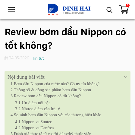
0
T
o
g
g
Review bơm dầu Nippon có
l
e
tốt không?
n
a
04-05-2026
Tin tức
v
i
g
Nội dung bài viết
a
1
Bơm dầu Nippon của nước nào? Có uy tín không?
t
2
Thông số & dòng sản phẩm bơm dầu Nippon
i
3
Review bơm dầu Nippon có tốt không?
o
3.1
Ưu điểm nổi bật
n
3.2
Nhược điểm cần lưu ý
4
So sánh bơm dầu Nippon với các thương hiệu khác
4.1
Nippon vs Suntec
4.2
Nippon vs Danfoss
5
Đánh giá thực tế từ người dùng/kỹ thuật viên