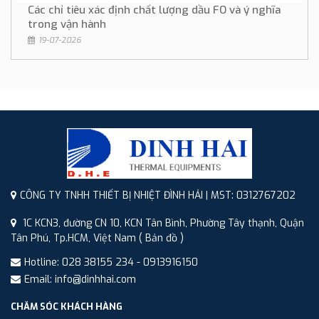
Các chỉ tiêu xác định chất lượng dầu FO và ý nghĩa
trong vận hành
19-07-2026
CÔNG TY TNHH THIẾT BỊ NHIỆT ĐÌNH HẢI | MST: 0312767202
1C KCN3, đường CN 10, KCN Tân Bình, Phường Tây thạnh, Quận
Tân Phú, Tp.HCM, Việt Nam
( Bản đồ )
Hotline: 028 38155 234 - 0913916150
Email: info@dinhhai.com
CHĂM SÓC KHÁCH HÀNG