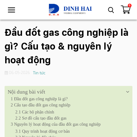
0
T
o
g
g
Đầu đốt gas công nghiệp là
l
e
gì? Cấu tạo & nguyên lý
n
a
hoạt động
v
i
06-05-2026
Tin tức
g
a
t
Nội dung bài viết
i
1
Đầu đốt gas công nghiệp là gì?
o
2
Cấu tạo đầu đốt gas công nghiệp
n
2.1
Các bộ phận chính
2.2
Sơ đồ cấu tạo đầu đốt gas
3
Nguyên lý hoạt động của đầu đốt gas công nghiệp
3.1
Quy trình hoạt động cơ bản