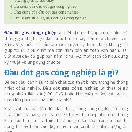
3.2
Nguyên lý đốt cháy
4
Ưu điểm của đầu đốt gas công nghiệp
5
Ứng dụng của đầu đốt gas công nghiệp
6
Lưu ý khi sử dụng đầu đốt gas công nghiệp
Đầu đốt gas công nghiệp
là thiết bị quan trọng trong nhiều hệ
thống gia nhiệt hiện đại, từ lò hơi, lò sấy đến dây chuyền sản
xuất. Việc hiểu rõ cấu tạo và nguyên lý hoạt động không chỉ
giúp tối ưu hiệu suất mà còn đảm bảo an toàn vận hành. Bài
viết dưới đây sẽ giúp bạn nắm rõ từ A–Z một cách dễ hiểu, đúng
kỹ thuật và ứng dụng thực tế.
Đầu đốt gas công nghiệp là gì?
Để bắt đầu, cần hiểu rõ bản chất của thiết bị này trong hệ thống
nhiệt công nghiệp.
Đầu đốt gas công nghiệp
là thiết bị sử
dụng nhiên liệu khí (LPG, CNG hoặc khí thiên nhiên) để tạo ra
ngọn lửa phục vụ quá trình gia nhiệt.
Khác với các loại đầu đốt dân dụng, dòng công nghiệp có công
suất lớn, khả năng vận hành liên tục và tích hợp nhiều hệ thống
kiểm soát an toàn. Thiết bị thường được lắp trong lò hơi, lò
nung, lò sấy hoặc các dây chuyền sản xuất cần nhiệt lượng ổn