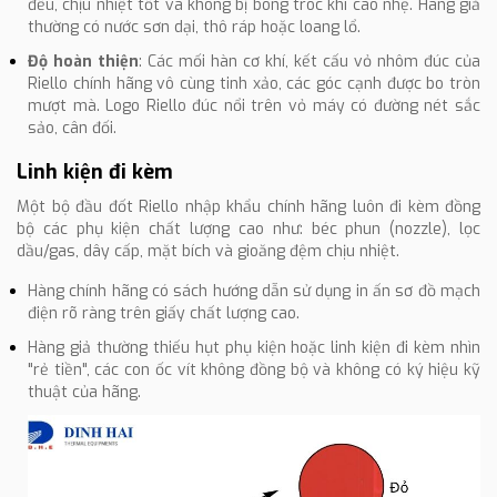
đều, chịu nhiệt tốt và không bị bong tróc khi cào nhẹ. Hàng giả
thường có nước sơn dại, thô ráp hoặc loang lổ.
Độ hoàn thiện
: Các mối hàn cơ khí, kết cấu vỏ nhôm đúc của
Riello chính hãng vô cùng tinh xảo, các góc cạnh được bo tròn
mượt mà. Logo Riello đúc nổi trên vỏ máy có đường nét sắc
sảo, cân đối.
Linh kiện đi kèm
Một bộ đầu đốt Riello nhập khẩu chính hãng luôn đi kèm đồng
bộ các phụ kiện chất lượng cao như: béc phun (nozzle), lọc
dầu/gas, dây cấp, mặt bích và gioăng đệm chịu nhiệt.
Hàng chính hãng có sách hướng dẫn sử dụng in ấn sơ đồ mạch
điện rõ ràng trên giấy chất lượng cao.
Hàng giả thường thiếu hụt phụ kiện hoặc linh kiện đi kèm nhìn
"rẻ tiền", các con ốc vít không đồng bộ và không có ký hiệu kỹ
thuật của hãng.