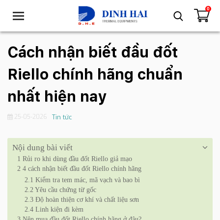
0
T
o
g
g
Cách nhận biết đầu đốt
l
e
Riello chính hãng chuẩn
n
a
nhất hiện nay
v
i
25-05-2026
Tin tức
g
a
t
Nội dung bài viết
i
1
Rủi ro khi dùng đầu đốt Riello giả mạo
o
2
4 cách nhận biết đầu đốt Riello chính hãng
n
2.1
Kiểm tra tem mác, mã vạch và bao bì
2.2
Yêu cầu chứng từ gốc
2.3
Độ hoàn thiện cơ khí và chất liệu sơn
2.4
Linh kiện đi kèm
3
Nên mua đầu đốt Riello chính hãng ở đâu?