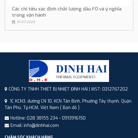
Các chỉ tiêu xác định chất lượng dầu FO và ý nghĩa
trong vận hành
19-07-2026
CÔNG TY TNHH THIẾT BỊ NHIỆT ĐÌNH HẢI | MST: 0312767202
1C KCN3, đường CN 10, KCN Tân Bình, Phường Tây thạnh, Quận
Tân Phú, Tp.HCM, Việt Nam
( Bản đồ )
Hotline: 028 38155 234 - 0913916150
Email: info@dinhhai.com
CHĂM SÓC KHÁCH HÀNG