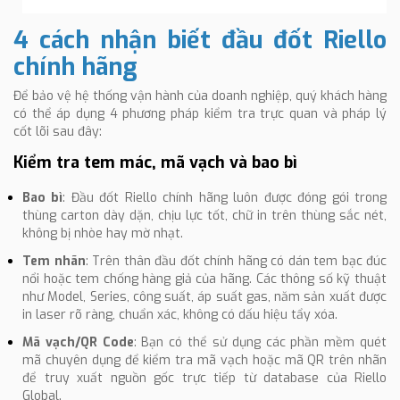
4 cách nhận biết đầu đốt Riello
chính hãng
Để bảo vệ hệ thống vận hành của doanh nghiệp, quý khách hàng
có thể áp dụng 4 phương pháp kiểm tra trực quan và pháp lý
cốt lõi sau đây:
Kiểm tra tem mác, mã vạch và bao bì
Bao bì
: Đầu đốt Riello chính hãng luôn được đóng gói trong
thùng carton dày dặn, chịu lực tốt, chữ in trên thùng sắc nét,
không bị nhòe hay mờ nhạt.
Tem nhãn
: Trên thân đầu đốt chính hãng có dán tem bạc đúc
nổi hoặc tem chống hàng giả của hãng. Các thông số kỹ thuật
như Model, Series, công suất, áp suất gas, năm sản xuất được
in laser rõ ràng, chuẩn xác, không có dấu hiệu tẩy xóa.
Mã vạch/QR Code
: Bạn có thể sử dụng các phần mềm quét
mã chuyên dụng để kiểm tra mã vạch hoặc mã QR trên nhãn
để truy xuất nguồn gốc trực tiếp từ database của Riello
Global.