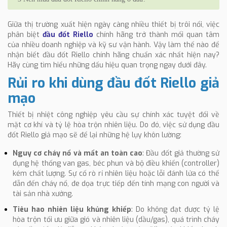
Giữa thị trường xuất hiện ngày càng nhiều thiết bị trôi nổi, việc
phân biệt
đầu đốt Riello
chính hãng trở thành mối quan tâm
của nhiều doanh nghiệp và kỹ sư vận hành. Vậy làm thế nào để
nhận biết đầu đốt Riello chính hãng chuẩn xác nhất hiện nay?
Hãy cùng tìm hiểu những dấu hiệu quan trọng ngay dưới đây.
Rủi ro khi dùng đầu đốt Riello giả
mạo
Thiết bị nhiệt công nghiệp yêu cầu sự chính xác tuyệt đối về
mặt cơ khí và tỷ lệ hòa trộn nhiên liệu. Do đó, việc sử dụng đầu
đốt Riello giả mạo sẽ để lại những hệ lụy khôn lường:
Nguy cơ cháy nổ và mất an toàn cao
: Đầu đốt giả thường sử
dụng hệ thống van gas, béc phun và bộ điều khiển (controller)
kém chất lượng. Sự cố rò rỉ nhiên liệu hoặc lỗi đánh lửa có thể
dẫn đến cháy nổ, đe dọa trực tiếp đến tính mạng con người và
tài sản nhà xưởng.
Tiêu hao nhiên liệu khủng khiếp
: Do không đạt được tỷ lệ
hòa trộn tối ưu giữa gió và nhiên liệu (dầu/gas), quá trình cháy