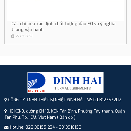
Các chỉ tiêu xác định chất lượng dầu FO và ý nghĩa
trong vận hành
19-07-2026
CÔNG TY TNHH THIẾT BỊ NHIỆT ĐÌNH HẢI | MST: 0312767202
1C KCN3, đường CN 10, KCN Tân Bình, Phường Tây thạnh, Quận
Tân Phú, Tp.HCM, Việt Nam
( Bản đồ )
Hotline: 028 38155 234 - 0913916150