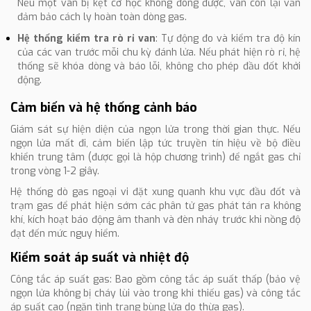
Nếu một van bị kẹt cơ học không đóng được, van còn lại vẫn
đảm bảo cách ly hoàn toàn dòng gas.
Hệ thống kiểm tra rò rỉ van
: Tự động đo và kiểm tra độ kín
của các van trước mỗi chu kỳ đánh lửa. Nếu phát hiện rò rỉ, hệ
thống sẽ khóa dòng và báo lỗi, không cho phép đầu đốt khởi
động.
Cảm biến và hệ thống cảnh báo
Giám sát sự hiện diện của ngọn lửa trong thời gian thực. Nếu
ngọn lửa mất đi, cảm biến lập tức truyền tín hiệu về bộ điều
khiển trung tâm (được gọi là hộp chương trình) để ngắt gas chỉ
trong vòng 1-2 giây.
Hệ thống dò gas ngoại vi đặt xung quanh khu vực đầu đốt và
trạm gas để phát hiện sớm các phân tử gas phát tán ra không
khí, kích hoạt báo động âm thanh và đèn nháy trước khi nồng độ
đạt đến mức nguy hiểm.
Kiểm soát áp suất và nhiệt độ
Công tắc áp suất gas: Bao gồm công tắc áp suất thấp (bảo vệ
ngọn lửa không bị cháy lùi vào trong khi thiếu gas) và công tắc
áp suất cao (ngăn tình trạng bùng lửa do thừa gas).