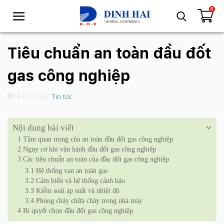
0
T
o
g
g
Tiêu chuẩn an toàn đầu đốt
l
e
gas công nghiệp
n
a
18-05-2026
Tin tức
v
i
g
Nội dung bài viết
a
1
Tầm quan trọng của an toàn đầu đốt gas công nghiệp
t
2
Nguy cơ khi vận hành đầu đốt gas công nghiệp
i
3
Các tiêu chuẩn an toàn của đầu đốt gas công nghiệp
o
3.1
Hệ thống van an toàn gas
n
3.2
Cảm biến và hệ thống cảnh báo
3.3
Kiểm soát áp suất và nhiệt độ
3.4
Phòng cháy chữa cháy trong nhà máy
4
Bí quyết chọn đầu đốt gas công nghiệp