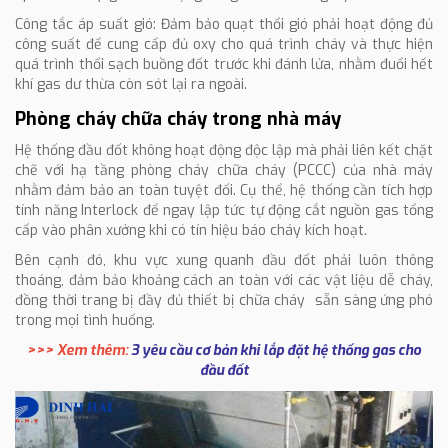
Công tắc áp suất gió: Đảm bảo quạt thổi gió phải hoạt động đủ
công suất để cung cấp đủ oxy cho quá trình cháy và thực hiện
quá trình thổi sạch buồng đốt trước khi đánh lửa, nhằm đuổi hết
khí gas dư thừa còn sót lại ra ngoài.
Phòng cháy chữa cháy trong nhà máy
Hệ thống đầu đốt không hoạt động độc lập mà phải liên kết chặt
chẽ với hạ tầng phòng cháy chữa cháy (PCCC) của nhà máy
nhằm đảm bảo an toàn tuyệt đối. Cụ thể, hệ thống cần tích hợp
tính năng Interlock để ngay lập tức tự động cắt nguồn gas tổng
cấp vào phân xưởng khi có tín hiệu báo cháy kích hoạt.
Bên cạnh đó, khu vực xung quanh đầu đốt phải luôn thông
thoáng, đảm bảo khoảng cách an toàn với các vật liệu dễ cháy,
đồng thời trang bị đầy đủ thiết bị chữa cháy sẵn sàng ứng phó
trong mọi tình huống.
>>> Xem thêm:
3 yêu cầu cơ bản khi lắp đặt hệ thống gas cho
đầu đốt