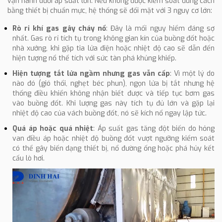
vận hành dưới áp suất lớn. Nếu không được kiểm soát đúng cách
bằng thiết bị chuẩn mực, hệ thống sẽ đối mặt với 3 nguy cơ lớn:
Rò rỉ khí gas gây cháy nổ
: Đây là mối nguy hiểm đáng sợ
nhất. Gas rò rỉ tích tụ trong không gian kín của buồng đốt hoặc
nhà xưởng, khi gặp tia lửa điện hoặc nhiệt độ cao sẽ dẫn đến
hiện tượng nổ thể tích với sức tàn phá khủng khiếp.
Hiện tượng tắt lửa ngầm nhưng gas vẫn cấp
: Vì một lý do
nào đó (gió thổi, nghẹt béc phun), ngọn lửa bị tắt nhưng hệ
thống điều khiển không nhận biết được và tiếp tục bơm gas
vào buồng đốt. Khi lượng gas này tích tụ đủ lớn và gặp lại
nhiệt độ cao của vách buồng đốt, nó sẽ kích nổ ngay lập tức.
Quá áp hoặc quá nhiệt
: Áp suất gas tăng đột biến do hỏng
van điều áp hoặc nhiệt độ buồng đốt vượt ngưỡng kiểm soát
có thể gây biến dạng thiết bị, nổ đường ống hoặc phá hủy kết
cấu lò hơi.