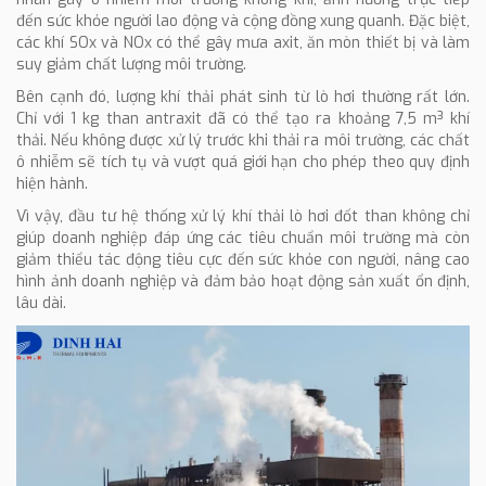
đến sức khỏe người lao động và cộng đồng xung quanh. Đặc biệt,
các khí SOx và NOx có thể gây mưa axit, ăn mòn thiết bị và làm
suy giảm chất lượng môi trường.
Bên cạnh đó, lượng khí thải phát sinh từ lò hơi thường rất lớn.
Chỉ với 1 kg than antraxit đã có thể tạo ra khoảng 7,5 m³ khí
thải. Nếu không được xử lý trước khi thải ra môi trường, các chất
ô nhiễm sẽ tích tụ và vượt quá giới hạn cho phép theo quy định
hiện hành.
Vì vậy, đầu tư hệ thống xử lý khí thải lò hơi đốt than không chỉ
giúp doanh nghiệp đáp ứng các tiêu chuẩn môi trường mà còn
giảm thiểu tác động tiêu cực đến sức khỏe con người, nâng cao
hình ảnh doanh nghiệp và đảm bảo hoạt động sản xuất ổn định,
lâu dài.