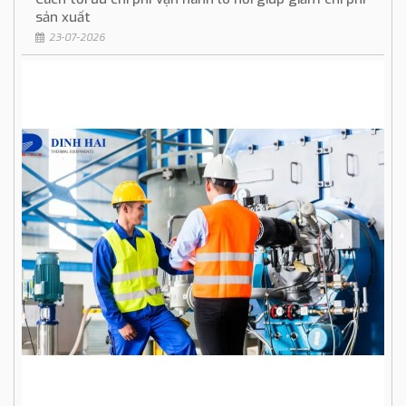
sản xuất
23-07-2026