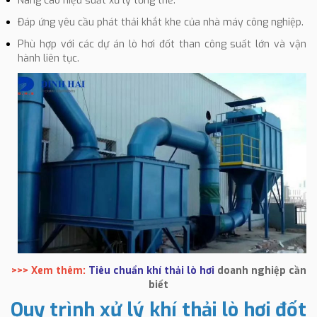
Nâng cao hiệu suất xử lý tổng thể.
Đáp ứng yêu cầu phát thải khắt khe của nhà máy công nghiệp.
Phù hợp với các dự án lò hơi đốt than công suất lớn và vận
hành liên tục.
>>> Xem thêm:
Tiêu chuẩn khí thải lò hơi
doanh nghiệp cần
biết
Quy trình xử lý khí thải lò hơi đốt