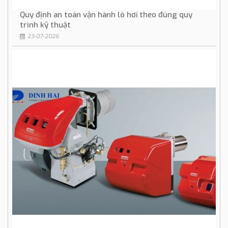
Quy định an toàn vận hành lò hơi theo đúng quy
trình kỹ thuật
23-07-2026