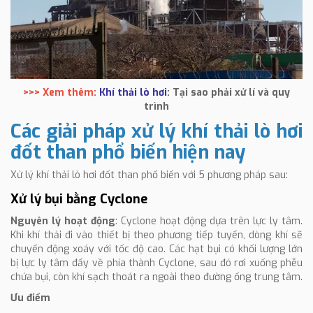
>>> Xem thêm:
Khí thải lò hơi
: Tại sao phải xử lí và quy
trình
Các giải pháp xử lý khí thải lò hơi
đốt than phổ biến hiện nay
Xử lý khí thải lò hơi đốt than phổ biến với 5 phương pháp sau:
Xử lý bụi bằng Cyclone
Nguyên lý hoạt động
: Cyclone hoạt động dựa trên lực ly tâm.
Khi khí thải đi vào thiết bị theo phương tiếp tuyến, dòng khí sẽ
chuyển động xoáy với tốc độ cao. Các hạt bụi có khối lượng lớn
bị lực ly tâm đẩy về phía thành Cyclone, sau đó rơi xuống phễu
chứa bụi, còn khí sạch thoát ra ngoài theo đường ống trung tâm.
Ưu điểm