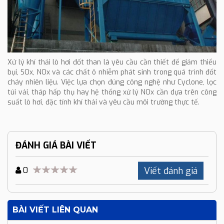
Xử lý khí thải lò hơi đốt than là yêu cầu cần thiết để giảm thiểu
bụi, SOx, NOx và các chất ô nhiễm phát sinh trong quá trình đốt
cháy nhiên liệu. Việc lựa chọn đúng công nghệ như Cyclone, lọc
túi vải, tháp hấp thụ hay hệ thống xử lý NOx cần dựa trên công
suất lò hơi, đặc tính khí thải và yêu cầu môi trường thực tế.
ĐÁNH GIÁ BÀI VIẾT
Viết đánh giá
0
BÀI VIẾT LIÊN QUAN