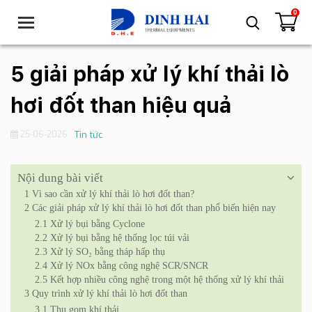
0
T
o
g
g
5 giải pháp xử lý khí thải lò
l
e
hơi đốt than hiệu quả
n
a
25-06-2026
Tin tức
v
i
g
Nội dung bài viết
a
1
Vì sao cần xử lý khí thải lò hơi đốt than?
t
2
Các giải pháp xử lý khí thải lò hơi đốt than phổ biến hiện nay
i
2.1
Xử lý bụi bằng Cyclone
o
2.2
Xử lý bụi bằng hệ thống lọc túi vải
n
2.3
Xử lý SO₂ bằng tháp hấp thụ
2.4
Xử lý NOx bằng công nghệ SCR/SNCR
2.5
Kết hợp nhiều công nghệ trong một hệ thống xử lý khí thải
3
Quy trình xử lý khí thải lò hơi đốt than
3.1
Thu gom khí thải