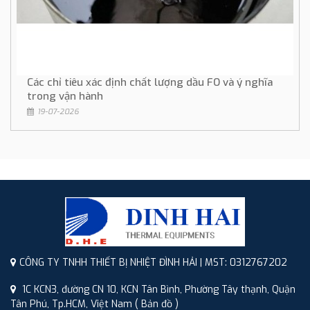
Các chỉ tiêu xác định chất lượng dầu FO và ý nghĩa
trong vận hành
19-07-2026
CÔNG TY TNHH THIẾT BỊ NHIỆT ĐÌNH HẢI | MST: 0312767202
1C KCN3, đường CN 10, KCN Tân Bình, Phường Tây thạnh, Quận
Tân Phú, Tp.HCM, Việt Nam
( Bản đồ )