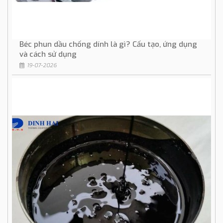
Béc phun dầu chống dính là gì? Cấu tạo, ứng dụng
và cách sử dụng
19-07-2026