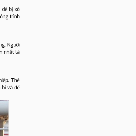
 dễ bị xô
ông trình
ng. Người
n nhất là
hiệp. Thế
 bỉ và để