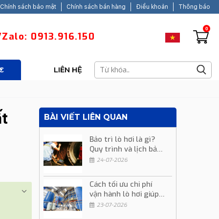
Chính sách bảo mật
Chính sách bán hàng
Điều khoản
Thông báo
0
Zalo: 0913.916.150
C
LIÊN HỆ
t
BÀI VIẾT LIÊN QUAN
Bảo trì lò hơi là gì?
Quy trình và lịch bảo
trì định kỳ
24-07-2026
Cách tối ưu chi phí
vận hành lò hơi giúp
giảm chi phí sản xuất
23-07-2026