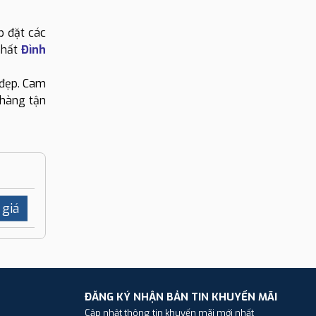
p đặt các
nhất
Đình
 đẹp. Cam
 hàng tận
 giá
ĐĂNG KÝ NHẬN BẢN TIN KHUYẾN MÃI
Cập nhật thông tin khuyến mãi mới nhất