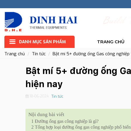
B
u
i
l
d
DANH MỤC SẢN PHẨM
TRANG CHỦ
Trang chủ
Tin tức
Bật mí 5+ đường ống Gas công nghiệp 
Bật mí 5+ đường ống Ga
hiện nay
18-06-2024
Tin tức
Nội dung bài viết
1
Đường ống gas công nghiệp là gì?
2
Tổng hợp loại đường ống gas công nghiệp phổ biến 