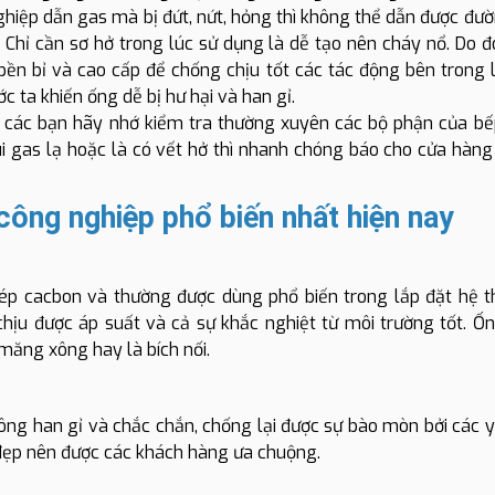
iệp dẫn gas mà bị đứt, nứt, hỏng thì không thể dẫn được đườ
. Chỉ cần sơ hở trong lúc sử dụng là dễ tạo nên cháy nổ. Do 
bền bỉ và cao cấp để chống chịu tốt các tác động bên trong 
ớc ta khiến ống dễ bị hư hại và han gỉ.
 các bạn hãy nhớ kiểm tra thường xuyên các bộ phận của bế
 gas lạ hoặc là có vết hở thì nhanh chóng báo cho cửa hàng
công nghiệp phổ biến nhất hiện nay
hép cacbon và thường được dùng phổ biến trong lắp đặt hệ 
 chịu được áp suất và cả sự khắc nghiệt từ môi trường tốt. Ố
-măng xông hay là bích nối.
ng han gỉ và chắc chắn, chống lại được sự bào mòn bởi các y
 đẹp nên được các khách hàng ưa chuộng.