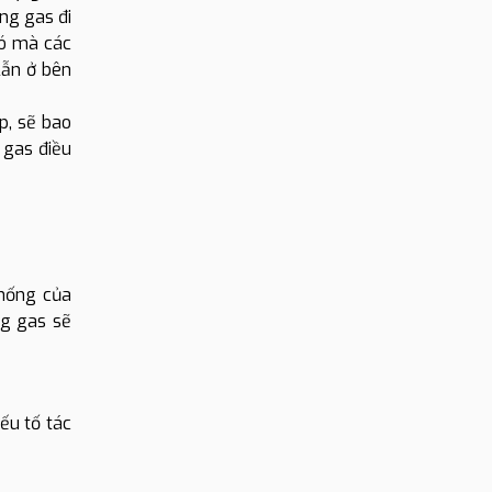
ng gas đi
đó mà các
lẫn ở bên
p, sẽ bao
 gas điều
thống của
ng gas sẽ
ếu tố tác