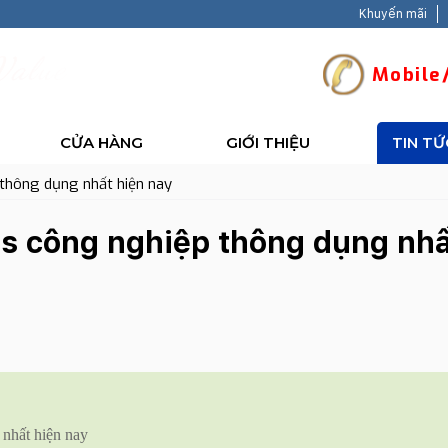
Khuyến mãi
V
a
l
u
e
-
B
a
c
k
H
a
Mobile/
CỬA HÀNG
GIỚI THIỆU
TIN TỨ
thông dụng nhất hiện nay
s công nghiệp thông dụng nhấ
nhất hiện nay