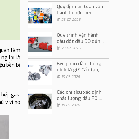
Quy định an toàn vận
hành lò hơi theo
đúng quy trình kỹ
23-07-2026
thuật
Quy trình vận hành
đầu đốt dầu DO đúng
kỹ thuật và an toàn
23-07-2026
 quan tâm
ng lại là
Béc phun dầu chống
ệu bền bỉ
dính là gì? Cấu tạo,
ứng dụng và cách sử
19-07-2026
dụng
Các chỉ tiêu xác định
 bếp gas,
chất lượng dầu FO và
ú ý vì nó
ý nghĩa trong vận
19-07-2026
hành