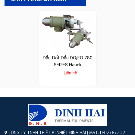
Đầu Đốt Dầu DO/FO 780
SERIES Hauck
Liên hệ
CÔNG TY TNHH THIẾT BỊ NHIỆT ĐÌNH HẢI | MST: 0312767202