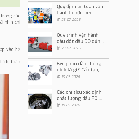
Quy định an toàn vận
hành lò hơi theo
 trong các
đúng quy trình kỹ
23-07-2026
i nhìn chi
thuật
Quy trình vận hành
đầu đốt dầu DO đúng
kỹ thuật và an toàn
23-07-2026
hợp vào hệ
bích, tuân
Béc phun dầu chống
dính là gì? Cấu tạo,
ứng dụng và cách sử
19-07-2026
dụng
Các chỉ tiêu xác định
chất lượng dầu FO và
ý nghĩa trong vận
19-07-2026
hành