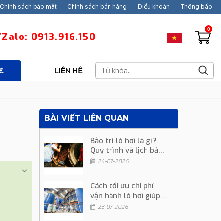
Chính sách bảo mật
Chính sách bán hàng
Điều khoản
Thông báo
0
Zalo: 0913.916.150
C
LIÊN HỆ
BÀI VIẾT LIÊN QUAN
Bảo trì lò hơi là gì?
Quy trình và lịch bảo
trì định kỳ
24-07-2026
Cách tối ưu chi phí
vận hành lò hơi giúp
giảm chi phí sản xuất
23-07-2026