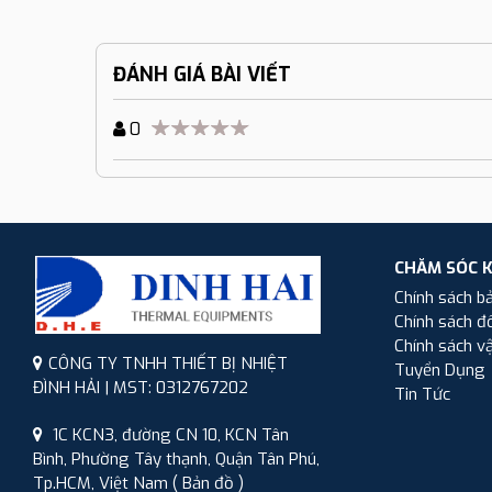
ĐÁNH GIÁ BÀI VIẾT
0
CHĂM SÓC 
Chính sách b
Chính sách đổ
Chính sách v
CÔNG TY TNHH THIẾT BỊ NHIỆT
Tuyển Dụng
ĐÌNH HẢI | MST: 0312767202
Tin Tức
1C KCN3, đường CN 10, KCN Tân
Bình, Phường Tây thạnh, Quận Tân Phú,
Tp.HCM, Việt Nam
( Bản đồ )