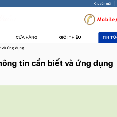
Khuyến mãi
V
a
l
u
e
-
B
a
c
k
H
Mobile/
CỬA HÀNG
GIỚI THIỆU
TIN TỨ
ết và ứng dụng
ông tin cần biết và ứng dụng