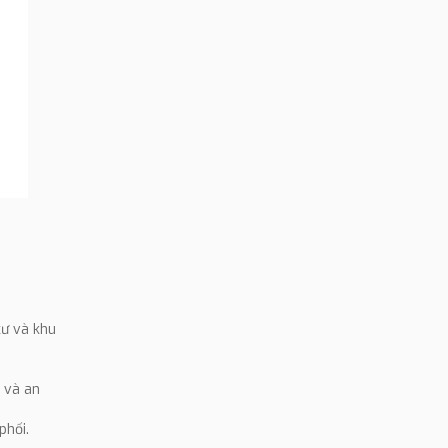
cư và khu
 và an
phối.