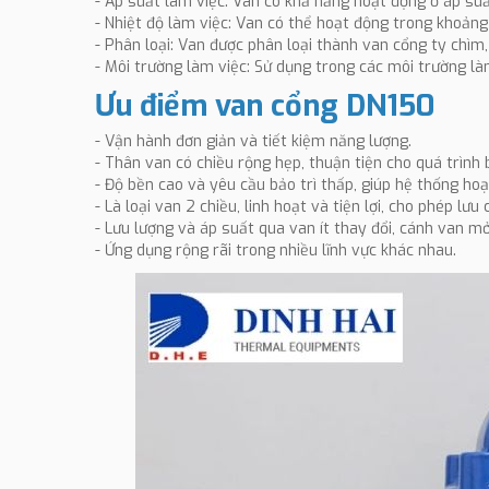
- Áp suất làm việc: Van có khả năng hoạt động ở áp su
- Nhiệt độ làm việc: Van có thể hoạt động trong khoảng 
- Phân loại: Van được phân loại thành van cổng ty chìm, t
- Môi trường làm việc: Sử dụng trong các môi trường làm
Ưu điểm van cổng DN150
- Vận hành đơn giản và tiết kiệm năng lượng.
- Thân van có chiều rộng hẹp, thuận tiện cho quá trình b
- Độ bền cao và yêu cầu bảo trì thấp, giúp hệ thống h
- Là loại van 2 chiều, linh hoạt và tiện lợi, cho phép l
- Lưu lượng và áp suất qua van ít thay đổi, cánh van m
- Ứng dụng rộng rãi trong nhiều lĩnh vực khác nhau.