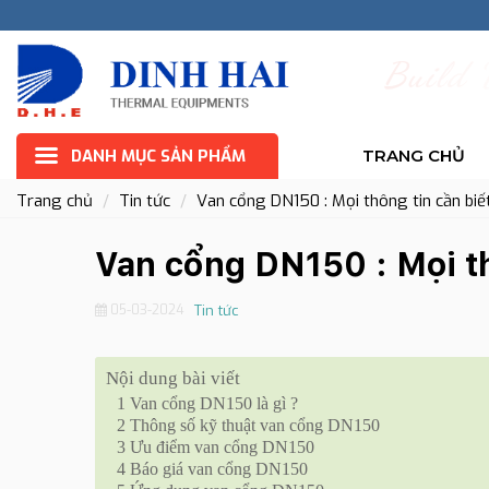
B
u
i
l
d
DANH MỤC SẢN PHẨM
TRANG CHỦ
Trang chủ
Tin tức
Van cổng DN150 : Mọi thông tin cần bi
Van cổng DN150 : Mọi th
05-03-2024
Tin tức
Nội dung bài viết
1
Van cổng DN150 là gì ?
2
Thông số kỹ thuật van cổng DN150
3
Ưu điểm van cổng DN150
4
Báo giá van cổng DN150