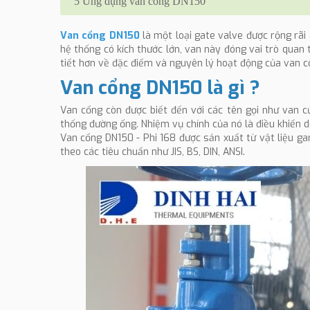
5
Ứng dụng van cổng DN150
Van cổng DN150
là một loại gate valve được rộng rãi
hệ thống có kích thước lớn, van này đóng vai trò quan t
tiết hơn về đặc điểm và nguyên lý hoạt động của van cổ
Van cổng DN150 là gì ?
Van cổng còn được biết đến với các tên gọi như van cử
thống đường ống. Nhiệm vụ chính của nó là điều khiển 
Van cổng DN150 - Phi 168 được sản xuất từ vật liệu g
theo các tiêu chuẩn như JIS, BS, DIN, ANSI.