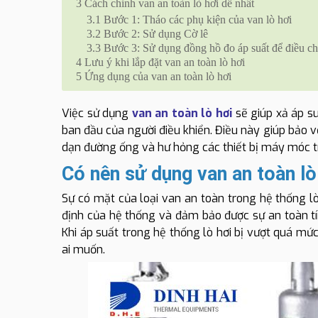
3
Cách chỉnh van an toàn lò hơi dễ nhất
3.1
Bước 1: Tháo các phụ kiện của van lò hơi
3.2
Bước 2: Sử dụng Cờ lê
3.3
Bước 3: Sử dụng đồng hồ đo áp suất để điều c
4
Lưu ý khi lắp đặt van an toàn lò hơi
5
Ứng dụng của van an toàn lò hơi
Việc sử dụng
van an toàn lò hơi
sẽ giúp xả áp s
ban đầu của người điều khiển. Điều này giúp bảo v
dạn đường ống và hư hỏng các thiết bị máy móc t
Có nên sử dụng van an toàn l
Sự có mặt của loại van an toàn trong hệ thống lò 
định của hệ thống và đảm bảo được sự an toàn tí
Khi áp suất trong hệ thống lò hơi bị vượt quá mứ
ai muốn.