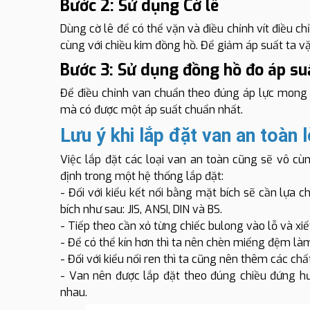
Bước 2: Sử dụng Cờ lê
Dùng cờ lê để có thể vặn và điều chỉnh vít điều ch
cùng với chiều kim đồng hồ. Để giảm áp suất ta vặ
Bước 3: Sử dụng đồng hồ đo áp su
Để điều chỉnh van chuẩn theo đúng áp lực mong 
mà có được một áp suất chuẩn nhất.
Lưu ý khi lắp đặt van an toàn 
Việc lắp đặt các loại van an toàn cũng sẽ vô cù
định trong một hệ thống lắp đặt:
- Đối với kiểu kết nối bằng mặt bích sẽ cần lựa 
bích như sau: JIS, ANSI, DIN và BS.
- Tiếp theo cần xỏ từng chiếc bulong vào lỗ và xiế
- Để có thể kín hơn thì ta nên chèn miếng đệm làm
- Đối với kiểu nối ren thì ta cũng nên thêm các ch
- Van nên được lắp đặt theo đúng chiều đứng h
nhau.