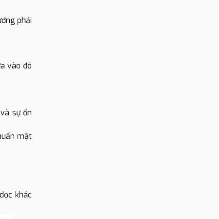
hướng phải
ựa vào đó
 và sự ổn
chuẩn mặt
 dọc khác