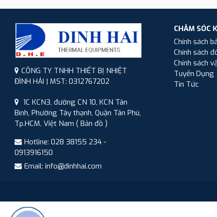
CHĂM SÓC 
Chính sách b
Chính sách đổ
Chính sách v
CÔNG TY TNHH THIẾT BỊ NHIỆT
Tuyển Dụng
ĐÌNH HẢI | MST: 0312767202
Tin Tức
1C KCN3, đường CN 10, KCN Tân
Bình, Phường Tây thạnh, Quận Tân Phú,
Tp.HCM, Việt Nam
( Bản đồ )
Hotline: 028 38155 234 -
0913916150
Email: info@dinhhai.com