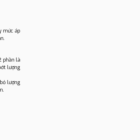
ấy mức áp
an.
2 phần là
bớt lượng
 bỏ lượng
ớn.