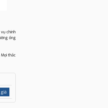
 vụ chính
đường ống
. Mọi thắc
 giá