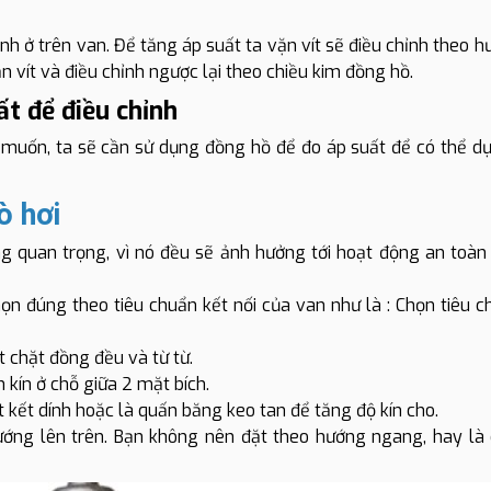
ỉnh ở trên van. Để tăng áp suất ta vặn vít sẽ điều chỉnh theo 
n vít và điều chỉnh ngược lại theo chiều kim đồng hồ.
ất để điều chỉnh
muốn, ta sẽ cần sử dụng đồng hồ để đo áp suất để có thể d
lò hơi
ng quan trọng, vì nó đều sẽ ảnh hưởng tới hoạt động an toàn
chọn đúng theo tiêu chuẩn kết nối của van như là : Chọn tiêu 
t chặt đồng đều và từ từ.
 kín ở chỗ giữa 2 mặt bích.
ất kết dính hoặc là quấn băng keo tan để tăng độ kín cho.
ướng lên trên. Bạn không nên đặt theo hướng ngang, hay là