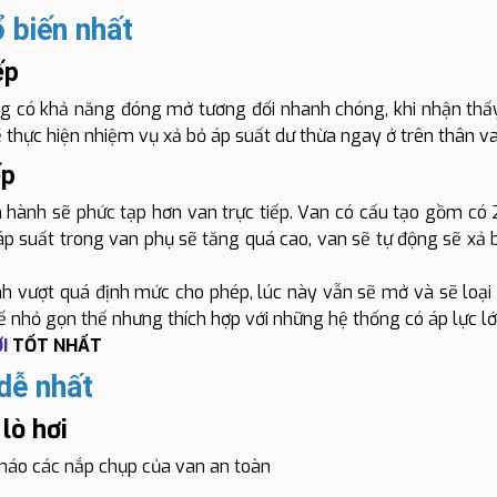
ổ biến nhất
iếp
ng có khả năng đóng mở tương đối nhanh chóng, khi nhận th
 thực hiện nhiệm vụ xả bỏ áp suất dư thừa ngay ở trên thân v
ếp
n hành sẽ phức tạp hơn van trực tiếp. Van có cấu tạo gồm có 
áp suất trong van phụ sẽ tăng quá cao, van sẽ tự động sẽ xả 
h vượt quá định mức cho phép, lúc này vẫn sẽ mở và sẽ loại
 kế nhỏ gọn thế nhưng thích hợp với những hệ thống có áp lực l
ƠI
TỐT NHẤT
 dễ nhất
 lò hơi
 Tháo các nắp chụp của van an toàn