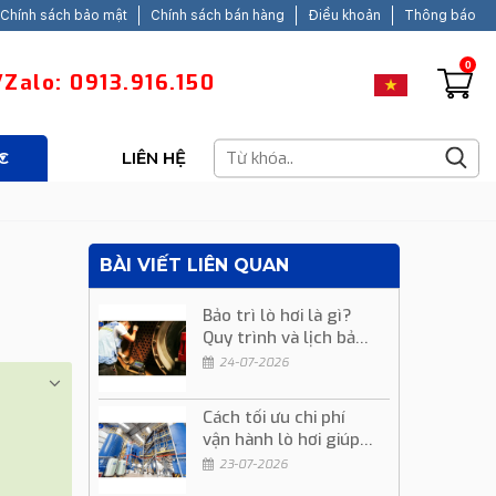
Chính sách bảo mật
Chính sách bán hàng
Điều khoản
Thông báo
0
Zalo: 0913.916.150
C
LIÊN HỆ
BÀI VIẾT LIÊN QUAN
Bảo trì lò hơi là gì?
Quy trình và lịch bảo
trì định kỳ
24-07-2026
Cách tối ưu chi phí
vận hành lò hơi giúp
giảm chi phí sản xuất
23-07-2026