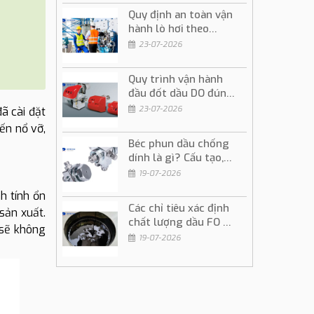
Quy định an toàn vận
hành lò hơi theo
đúng quy trình kỹ
23-07-2026
thuật
Quy trình vận hành
đầu đốt dầu DO đúng
kỹ thuật và an toàn
23-07-2026
ã cài đặt
ến nổ vỡ,
Béc phun dầu chống
dính là gì? Cấu tạo,
ứng dụng và cách sử
19-07-2026
dụng
h tính ổn
Các chỉ tiêu xác định
sản xuất.
chất lượng dầu FO và
 sẽ không
ý nghĩa trong vận
19-07-2026
hành