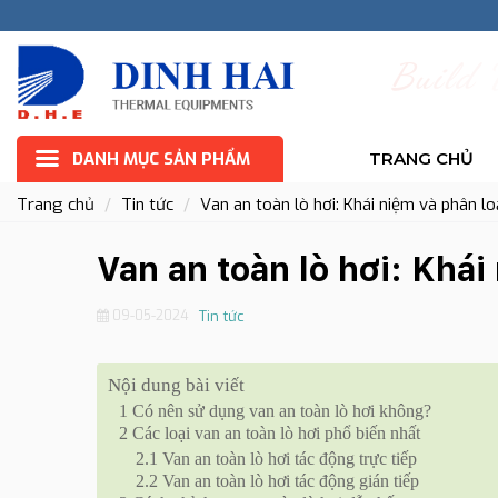
B
u
i
l
d
DANH MỤC SẢN PHẨM
TRANG CHỦ
Trang chủ
Tin tức
Van an toàn lò hơi: Khái niệm và phân loạ
Van an toàn lò hơi: Khái
09-05-2024
Tin tức
Nội dung bài viết
1
Có nên sử dụng van an toàn lò hơi không?
2
Các loại van an toàn lò hơi phổ biến nhất
2.1
Van an toàn lò hơi tác động trực tiếp
2.2
Van an toàn lò hơi tác động gián tiếp