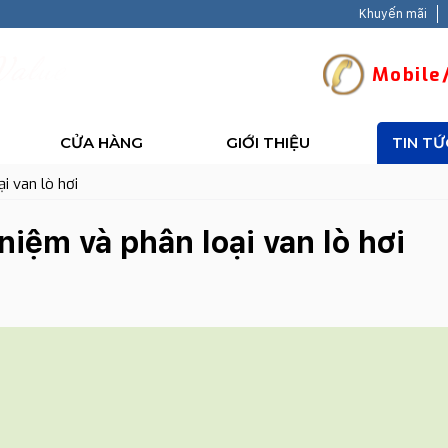
Khuyến mãi
V
a
l
u
e
-
B
a
c
k
Mobile/
CỬA HÀNG
GIỚI THIỆU
TIN TỨ
i van lò hơi
 niệm và phân loại van lò hơi