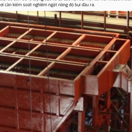
 hơi cần kiểm soát nghiêm ngặt nồng độ bụi đầu ra.