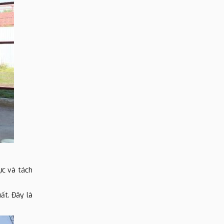
ực và tách
ất. Đây là