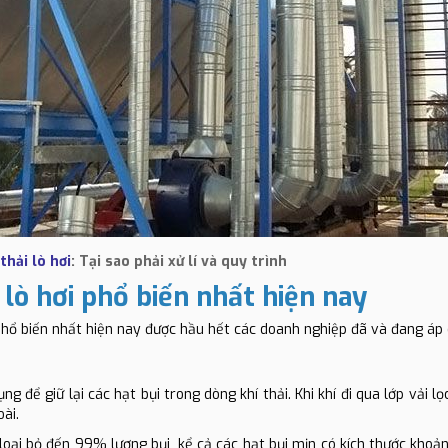
thải lò hơi
: Tại sao phải xử lí và quy trình
 lò hơi phổ biến nhất hiện nay
i phổ biến nhất hiện nay được hầu hết các doanh nghiệp đã và đang áp
g để giữ lại các hạt bụi trong dòng khí thải. Khi khí đi qua lớp vải lọc
oài.
loại bỏ đến 99% lượng bụi, kể cả các hạt bụi mịn có kích thước khoảng