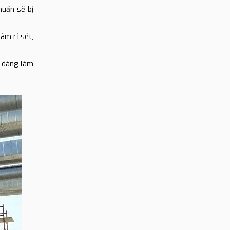
huẩn sẽ bị
àm rỉ sét,
ễ dàng làm