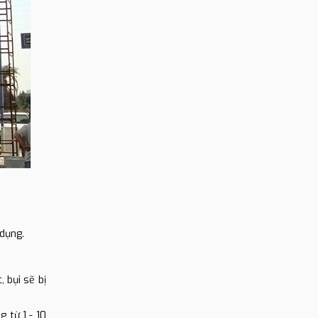
 dụng.
, bụi sẽ bị
 từ 1 - 10