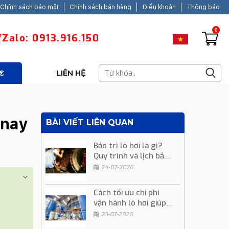
Chính sách bảo mật
Chính sách bán hàng
Điều khoản
Thông báo
0
Zalo: 0913.916.150
C
LIÊN HỆ
 nay
BÀI VIẾT LIÊN QUAN
Bảo trì lò hơi là gì?
Quy trình và lịch bảo
trì định kỳ
24-07-2026
Cách tối ưu chi phí
vận hành lò hơi giúp
giảm chi phí sản xuất
23-07-2026