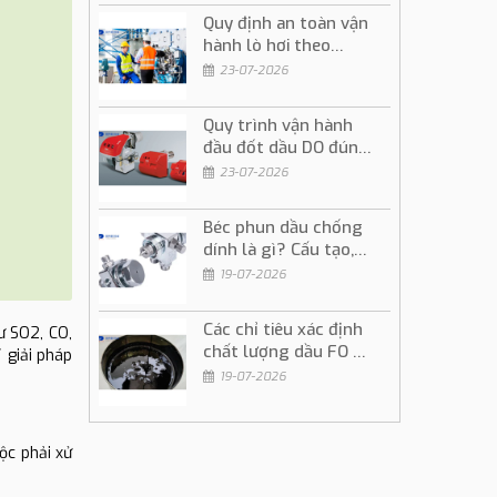
Quy định an toàn vận
hành lò hơi theo
đúng quy trình kỹ
23-07-2026
thuật
Quy trình vận hành
đầu đốt dầu DO đúng
kỹ thuật và an toàn
23-07-2026
Béc phun dầu chống
dính là gì? Cấu tạo,
ứng dụng và cách sử
19-07-2026
dụng
Các chỉ tiêu xác định
ư SO2, CO,
chất lượng dầu FO và
 giải pháp
ý nghĩa trong vận
19-07-2026
hành
uộc phải xử