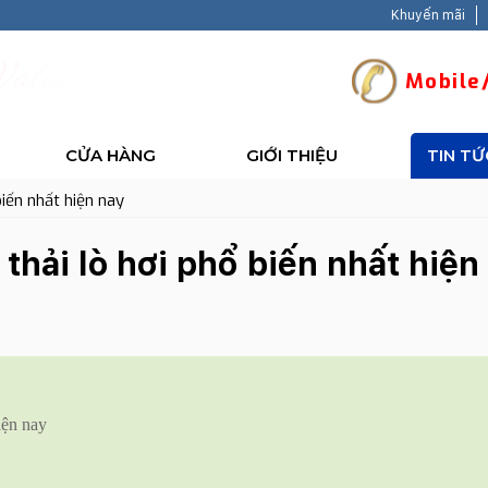
Khuyến mãi
V
a
l
u
e
-
B
a
c
k
H
a
p
p
y
Mobile/
CỬA HÀNG
GIỚI THIỆU
TIN TỨ
biến nhất hiện nay
thải lò hơi phổ biến nhất hiện
iện nay