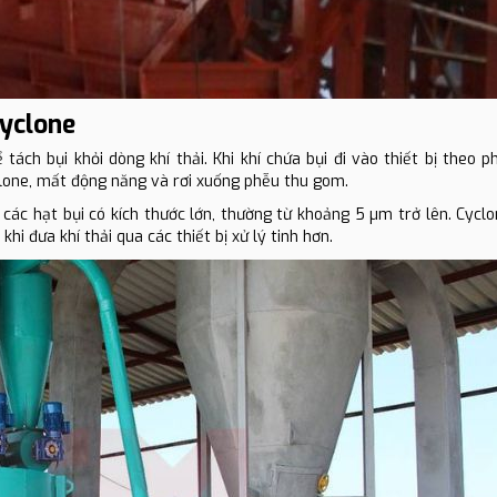
Cyclone
ách bụi khỏi dòng khí thải. Khi khí chứa bụi đi vào thiết bị theo p
yclone, mất động năng và rơi xuống phễu thu gom.
 các hạt bụi có kích thước lớn, thường từ khoảng 5 µm trở lên. Cycl
i đưa khí thải qua các thiết bị xử lý tinh hơn.