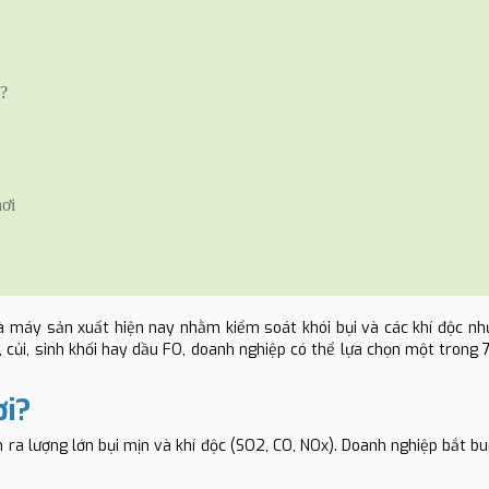
o?
hơi
nhà máy sản xuất hiện nay nhằm kiểm soát khói bụi và các khí độc nh
, củi, sinh khối hay dầu FO, doanh nghiệp có thể lựa chọn một trong 7
ơi?
inh ra lượng lớn bụi mịn và khí độc (SO2, CO, NOx). Doanh nghiệp bắt b