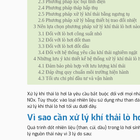
2.3
Phương pháp lọc bụi tĩnh điện
2.4
Phương pháp tháp hấp thụ
2.5
Phương pháp xử lý khí thải bằng ngưng tụ
2.6
Phương pháp xử lý bằng thiết bị trao đổi nhiệt
3
Nên lựa chọn phương pháp xử lý khí thải lò hơi nà
3.1
Đối với lò hơi công suất nhỏ
3.2
Đối với lò hơi đốt than
3.3
Đối với lò hơi đốt dầu
3.4
Đối với hệ thống yêu cầu khí thải nghiêm ngặt
4
Những lưu ý khi thiết kế hệ thống xử lý khí thải lò 
4.1
Đảm bảo phù hợp với lưu lượng khí thải
4.2
Đáp ứng quy chuẩn môi trường hiện hành
4.3
Tối ưu chi phí đầu tư và vận hành
Xử lý khí thải lò hơi là yêu cầu bắt buộc đối với mọi 
NOx. Tùy thuộc vào loại nhiên liệu sử dụng như than đá
xử lý khí thải lò hơi tối ưu dưới đây.
Vì sao cần xử lý khí thải lò h
Quá trình đốt nhiên liệu (than, củi, dầu) trong lò hơi s
lý nguồn thải này vì 3 lý do sau: