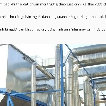
m bảo khí thải đạt chuẩn môi trường theo luật định. Xả thải vượt c
ô hấp cho công nhân, người dân xung quanh, đồng thời tạo mưa axit l
tránh bị người dân khiếu nại, xây dựng hình ảnh "nhà máy xanh" để d