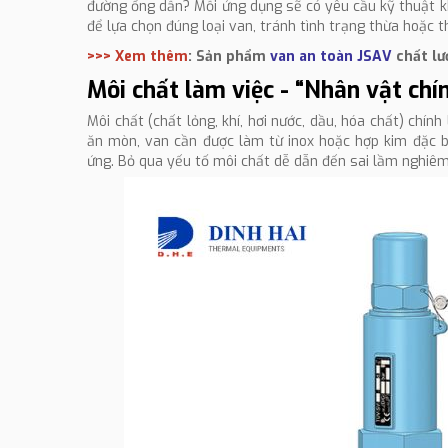
đường ống dẫn? Mỗi ứng dụng sẽ có yêu cầu kỹ thuật kh
để lựa chọn đúng loại van, tránh tình trạng thừa hoặc t
>>> Xem thêm
: Sản phẩm
van an toàn JSAV
chất lư
Môi chất làm việc - “Nhân vật chí
Môi chất (chất lỏng, khí, hơi nước, dầu, hóa chất) chí
ăn mòn, van cần được làm từ inox hoặc hợp kim đặc bi
ứng. Bỏ qua yếu tố môi chất dễ dẫn đến sai lầm nghiêm