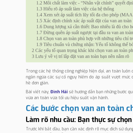
1.2
Môi chất làm việc - “Nhân vật chính” quyết địn
1.3
Hiểu rõ áp suất làm việc của hệ thống
1.4
Xem xét áp suất tích lũy tối đa cho phép (MAA
1.5
Xác định chính xác áp suất đặt của van an toàn
1.6
Dung lượng xả cần thiết: Bao nhiêu là đủ cho h
1.7
Đừng quên áp suất ngược tại đầu ra van an toà
1.8
Chọn van an toàn phù hợp với những tiêu chí tr
1.9
Tiêu chuẩn và chứng nhận: Yếu tố không thể bỏ
2
Các yếu tố quan trọng khác khi chọn van an toàn p
3
Lưu ý về vị trí lắp đặt van an toàn bạn nên nắm rõ
Trong các hệ thống công nghiệp hiện đại, an toàn luôn 
ngăn ngừa các sự cố nguy hiểm do áp suất vượt mức 
hề đơn giản.
Bài viết này,
Đình Hải
sẽ hướng dẫn bạn những bước qua
vừa an toàn vừa tối ưu hiệu suất vận hành.
Các bước chọn van an toàn c
Làm rõ nhu cầu: Bạn thực sự chọn
Trước khi bắt đầu, bạn cần xác định rõ mục đích sử dụn