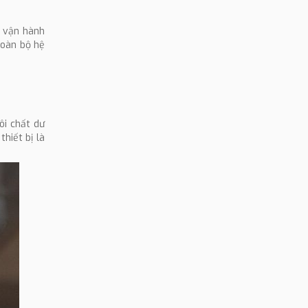
g vận hành
toàn bộ hệ
ôi chất dư
hiết bị là