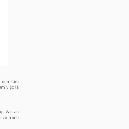
xả quá sớm
àm việc là
ng. Van an
i và tránh