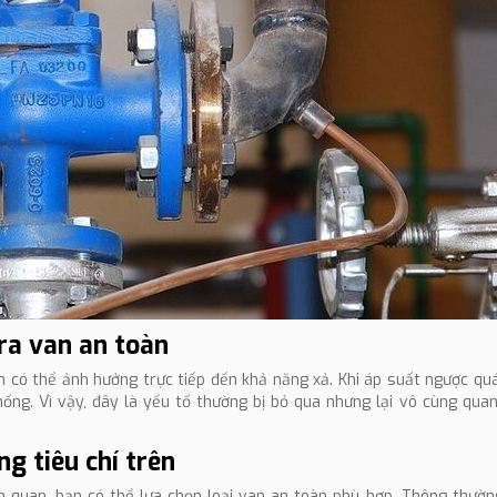
ra van an toàn
n có thể ảnh hưởng trực tiếp đến khả năng xả. Khi áp suất ngược quá
ng. Vì vậy, đây là yếu tố thường bị bỏ qua nhưng lại vô cùng quan
g tiêu chí trên
ên quan, bạn có thể lựa chọn loại van an toàn phù hợp. Thông thườn