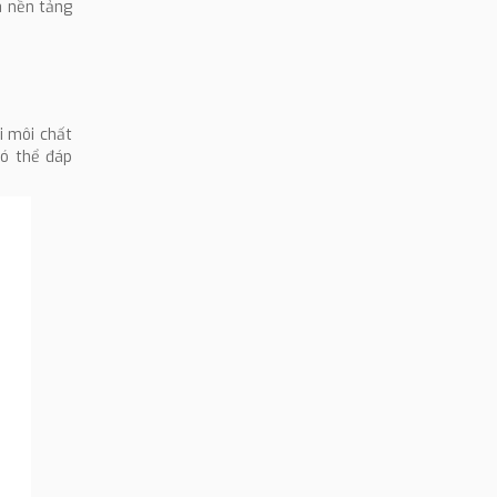
à nền tảng
i môi chất
có thể đáp