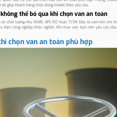
 để giúp khách hàng chọn đúng model theo yêu cầu.
 không thể bỏ qua khi chọn van an toàn
 về chất lượng như ASME, API, ISO hoặc TCVN. Đây là cam kết cho t
ều kiện công nghiệp khắc nghiệt. Khi mua van, bạn nên yêu cầu đầ
khi chọn van an toàn phù hợp