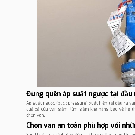
Đừng quên áp suất ngược tại đầu 
Áp suất ngược (back pressure) xuất hiện tại đầu ra va
quả xả của van giảm, làm giảm khả năng bảo vệ hệ thố
chọn van.
Chọn van an toàn phù hợp với nhữn
Sau khi đã xác định đầy đủ các thông số và yếu tố li