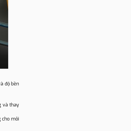
và độ bền
g và thay
g cho môi