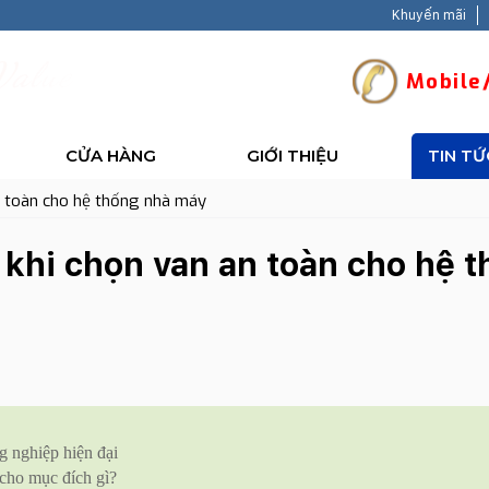
Khuyến mãi
V
a
l
u
e
-
B
a
c
k
H
a
Mobile/
CỬA HÀNG
GIỚI THIỆU
TIN TỨ
n toàn cho hệ thống nhà máy
khi chọn van an toàn cho hệ 
 nghiệp hiện đại
cho mục đích gì?