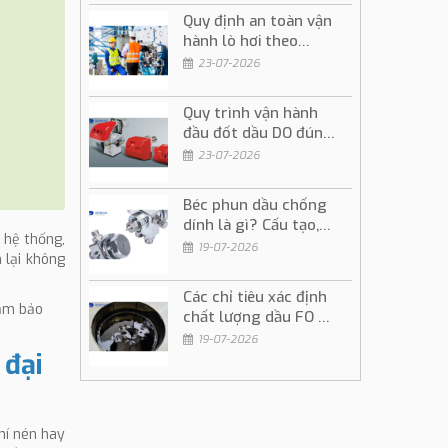
Quy định an toàn vận
hành lò hơi theo
đúng quy trình kỹ
23-07-2026
thuật
Quy trình vận hành
đầu đốt dầu DO đúng
kỹ thuật và an toàn
23-07-2026
Béc phun dầu chống
dính là gì? Cấu tạo,
 hệ thống,
ứng dụng và cách sử
19-07-2026
 lại không
dụng
Các chỉ tiêu xác định
đảm bảo
chất lượng dầu FO và
ý nghĩa trong vận
19-07-2026
hành
 đại
hí nén hay