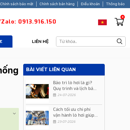
Chính sách bảo mật
Chính sách bán hàng
Điều khoản
Thông báo
0
Zalo: 0913.916.150
C
LIÊN HỆ
thống
BÀI VIẾT LIÊN QUAN
Bảo trì lò hơi là gì?
Quy trình và lịch bảo
trì định kỳ
24-07-2026
Cách tối ưu chi phí
vận hành lò hơi giúp
giảm chi phí sản xuất
23-07-2026