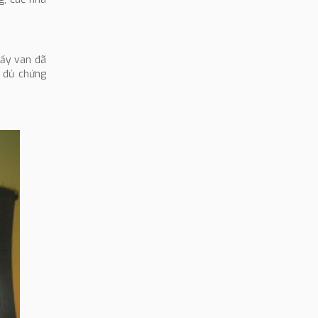
hấy van đã
y đủ chứng