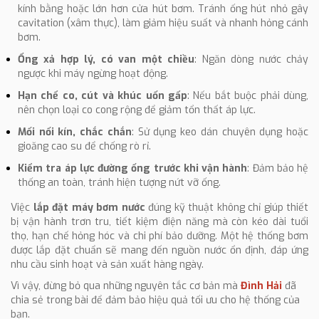
kính bằng hoặc lớn hơn cửa hút bơm. Tránh ống hút nhỏ gây
cavitation (xâm thực), làm giảm hiệu suất và nhanh hỏng cánh
bơm.
Ống xả hợp lý, có van một chiều
: Ngăn dòng nước chảy
ngược khi máy ngừng hoạt động.
Hạn chế co, cút và khúc uốn gấp
: Nếu bắt buộc phải dùng,
nên chọn loại co cong rộng để giảm tổn thất áp lực.
Mối nối kín, chắc chắn
: Sử dụng keo dán chuyên dụng hoặc
gioăng cao su để chống rò rỉ.
Kiểm tra áp lực đường ống trước khi vận hành
: Đảm bảo hệ
thống an toàn, tránh hiện tượng nứt vỡ ống.
Việc
lắp đặt máy bơm nước
đúng kỹ thuật không chỉ giúp thiết
bị vận hành trơn tru, tiết kiệm điện năng mà còn kéo dài tuổi
thọ, hạn chế hỏng hóc và chi phí bảo dưỡng. Một hệ thống bơm
được lắp đặt chuẩn sẽ mang đến nguồn nước ổn định, đáp ứng
nhu cầu sinh hoạt và sản xuất hàng ngày.
Vì vậy, đừng bỏ qua những nguyên tắc cơ bản mà
Đình Hải
đã
chia sẻ trong bài để đảm bảo hiệu quả tối ưu cho hệ thống của
bạn.