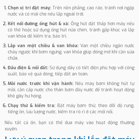
Chọn vị trí đặt máy:
Trên nền phẳng, cao ráo, tránh nơi ngập
nước và có mái che nếu lắp ngoài trời.
Kết nối đường ống hút & xả:
Ống hút đặt thấp hơn máy nếu
có thể hoặc sử dụng ống hút nửa chìm, tránh gấp khúc và lắp
van khóa để kiểm tra, bảo trì.
Lắp van một chiều & van khóa:
Van một chiều ngăn nước
chảy ngược khi bơm ngưng, van khóa giúp đóng mở khi cần sửa
chữa.
Đấu điện & nối đất:
Sử dụng dây có tiết diện phù hợp với công
suất, bảo vệ quá dòng, tiếp đất an toàn.
Mồi nước trước khi vận hành:
Nếu máy bơm không hút tự
mồi, cần cấp nước cho thân bơm đầy nước để tránh hoạt động
khô gây hư hỏng.
Chạy thử & kiểm tra:
Bật máy bơm thử, theo dõi độ rung,
tiếng ồn, lưu lượng nước, kiểm tra rò rỉ ở các mối nối.
Nếu tất cả ổn, bạn có thể đưa máy vào hoạt động thường
xuyên.