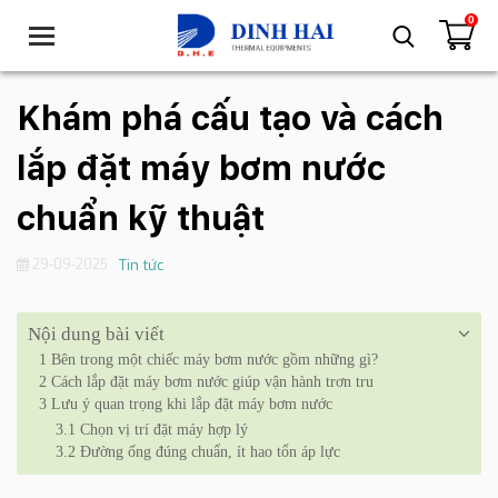
0
T
o
g
g
Khám phá cấu tạo và cách
l
e
lắp đặt máy bơm nước
n
a
chuẩn kỹ thuật
v
i
29-09-2025
Tin tức
g
a
t
Nội dung bài viết
i
1
Bên trong một chiếc máy bơm nước gồm những gì?
o
2
Cách lắp đặt máy bơm nước giúp vận hành trơn tru
n
3
Lưu ý quan trọng khi lắp đặt máy bơm nước
3.1
Chọn vị trí đặt máy hợp lý
3.2
Đường ống đúng chuẩn, ít hao tổn áp lực