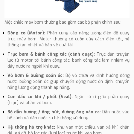
Một chiếc máy bơm thường bao gồm các bộ phận chính sau:
Động cơ (Motor):
Phần cung cấp năng lượng điện để quay
trục máy bơm. Motor thường có cuộn dây cách điện tốt, hệ
thống tản nhiệt và bảo vệ quá tải.
Trục bơm & bánh công tác (cánh quạt):
Trục dẫn truyền
lực từ motor tới bánh công tác, bánh công tác làm nhiệm vụ
đẩy nước ra ngoài khi quay.
Vỏ bơm & buồng xoắn ốc:
Bộ vỏ chứa và định hướng dòng
nước, buồng xoắn ốc giúp chuyển động nước ổn định, chuyển
năng lượng động thành áp năng.
Con dấu cơ khí / phốt (Seal):
Ngăn rò rỉ giữa phần quay
(trục) và phần vỏ bơm.
Bộ dẫn hướng / ống hút, đường ống vào ra:
Dẫn nước vào
bộ cánh và dẫn nước ra hệ thống sử dụng.
Hệ thống hỗ trợ khác:
Như van một chiều, van xả khí, chân
đế, giá đỡ, bộ lọc rác (lưới lọc) trước khi vào bơm.