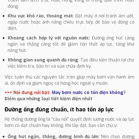
tránh làm lệch trục hoặc hỏng vòng bi trong quá trình hoạt
động.
Khu vực khô ráo, thoáng mát
: Đặt máy ở nơi tránh ẩm ướt,
ngập nước hoặc ánh nắng chiếu trực tiếp để bảo vệ động cơ
điện.
Khoảng cách hợp lý với nguồn nước
: Đường ống hút càng
ngắn và thẳng càng tốt để giảm tổn thất áp lực, tăng khả
năng hút.
Không gian xung quanh đủ rộng
: Tạo điều kiện thuận lợi cho
việc kiểm tra, bảo trì và sửa chữa định kỳ.
Việc tuân thủ các nguyên tắc trên giúp máy bơm vận hành êm
ái, ổn định và giảm nguy cơ hỏng hóc ngoài ý muốn.
>>> Nội dung nổi bật:
Máy bơm nước có tốn điện không
?
Điểm qua những loại tiết kiệm điện nhất
Đường ống đúng chuẩn, ít hao tổn áp lực
Hệ thống đường ống là “cầu nối” quyết định lượng nước và áp lực
bơm có đạt chuẩn hay không. Khi lắp đặt, bạn cần chú ý:
Ống hút ngắn, thẳng, đường kính đủ lớn
: Nên chọn đường