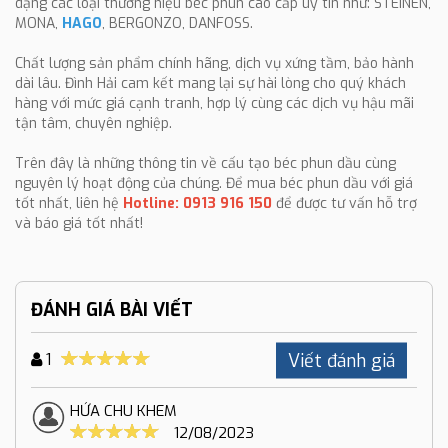
dạng các loại thương hiệu béc phun cao cấp uy tín như: STEINEN,
MONA,
HAGO
, BERGONZO, DANFOSS.
Chất lượng sản phẩm chính hãng, dịch vụ xứng tầm, bảo hành
dài lâu. Đình Hải cam kết mang lại sự hài lòng cho quý khách
hàng với mức giá cạnh tranh, hợp lý cùng các dịch vụ hậu mãi
tận tâm, chuyên nghiệp.
Trên đây là những thông tin về cấu tạo béc phun dầu cùng
nguyên lý hoạt động của chúng. Để mua béc phun dầu với giá
tốt nhất, liên hệ
Hotline: 0913 916 150
để được tư vấn hỗ trợ
và báo giá tốt nhất!
ĐÁNH GIÁ BÀI VIẾT
Viết đánh giá
1
HỨA CHU KHEM
12/08/2023