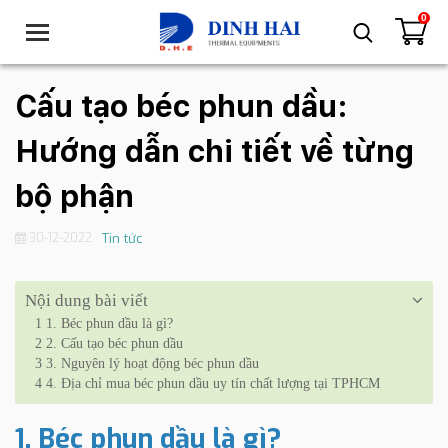
0
T
o
g
g
Cấu tạo béc phun dầu:
l
e
Hướng dẫn chi tiết về từng
n
a
bộ phận
v
i
30-12-2022
Tin tức
g
a
t
Nội dung bài viết
i
1
1. Béc phun dầu là gì?
o
2
2. Cấu tạo béc phun dầu
n
3
3. Nguyên lý hoạt động béc phun dầu
4
4. Địa chỉ mua béc phun dầu uy tín chất lượng tại TPHCM
1. Béc phun dầu là gì?