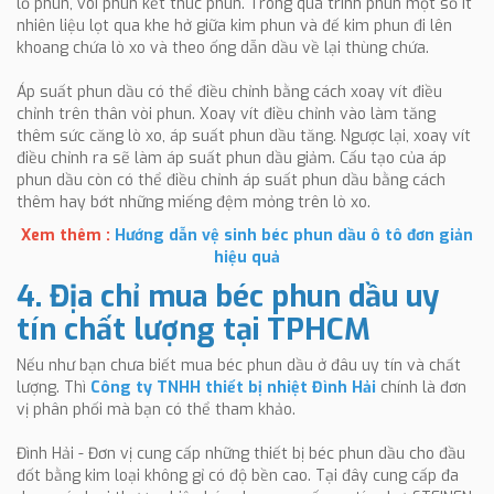
lỗ phun, vòi phun kết thúc phun. Trong quá trình phun một số ít
nhiên liệu lọt qua khe hở giữa kim phun và đế kim phun đi lên
khoang chứa lò xo và theo ống dẫn dầu về lại thùng chứa.
Áp suất phun dầu có thể điều chỉnh bằng cách xoay vít điều
chỉnh trên thân vòi phun. Xoay vít điều chỉnh vào làm tăng
thêm sức căng lò xo, áp suất phun dầu tăng. Ngược lại, xoay vít
điều chỉnh ra sẽ làm áp suất phun dầu giảm. Cấu tạo của áp
phun dầu còn có thể điều chỉnh áp suất phun dầu bằng cách
thêm hay bớt những miếng đệm mỏng trên lò xo.
Xem thêm :
Hướng dẫn vệ sinh béc phun dầu ô tô đơn giản
hiệu quả
4. Địa chỉ mua béc phun dầu uy
tín chất lượng tại TPHCM
Nếu như bạn chưa biết mua béc phun dầu ở đâu uy tín và chất
lượng. Thì
Công ty TNHH thiết bị nhiệt Đình Hải
chính là đơn
vị phân phối mà bạn có thể tham khảo.
Đình Hải - Đơn vị cung cấp những thiết bị béc phun dầu cho đầu
đốt bằng kim loại không gỉ có độ bền cao. Tại đây cung cấp đa