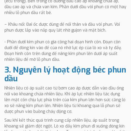
(êcu tròng). Bên trong có đường dầu cao áp khoang chứa áp,
dầu cao áp và chứa van kim. Phần dưới đầu vòi phun có một hay
nhiều lỗ phun dầu rất bé.
− Khâu nối: Đai ốc được dùng để nối thân và đầu vòi phun. Vòi
phun được lắp vào nắp quy lát nhờ gujon và mặt bích.
- Phần dưới kim phun có gia công hai đoạn hình côn. Đoạn côn
dưới để đóng kín vào đế của nó nhờ lực ép của lò xo và ty đẩy.
Đoạn hình côn trên dùng để nâng kim phun lên dưới áp suất
nhiên liệu để mở lỗ phun dầu.
3. Nguyên lý hoạt động béc phun
dầu
Nhiên liệu có áp suất cao từ bơm cao áp được dẫn vào đầu ống
nối vào khoang chứa nhiên liệu. Khi áp lực nhiên liệu tác dụng
lên mặt côn chịu lực phía trên của kim phun lớn hơn sức căng lò
xo sẽ nâng kim phun lên. Nhiên liệu từ khoang qua lỗ phun sẽ
được phun vào buồng cháy động cơ.
Sau khi kết thúc quá trình cung cấp nhiên liệu, áp suất trong
khoang sẽ giảm đột ngột. Lò xo đẩy kim phun đi xuống đóng kín