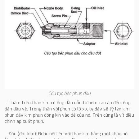
Cấu tạo béc phun dầu
− Thân: Trên thân kim có ống dầu dẫn từ bơm cao áp đến, ống
dẫn dầu về. Trong thân vòi phun có lò xo, ty đẩy sẽ tỳ lên kim
phun đẩy kim phun đóng kín vào đế của nó. Trên cùng là vít điều
chỉnh áp suất phun.
− Đầu (đót kim): Được nối liền với thân kim bằng một khâu nối