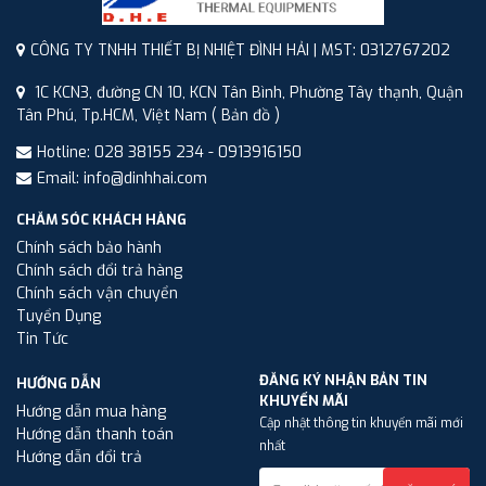
CÔNG TY TNHH THIẾT BỊ NHIỆT ĐÌNH HẢI | MST: 0312767202
1C KCN3, đường CN 10, KCN Tân Bình, Phường Tây thạnh, Quận
Tân Phú, Tp.HCM, Việt Nam
( Bản đồ )
Hotline: 028 38155 234 - 0913916150
Email: info@dinhhai.com
CHĂM SÓC KHÁCH HÀNG
Chính sách bảo hành
Chính sách đổi trả hàng
Chính sách vận chuyển
Tuyển Dụng
Tin Tức
ĐĂNG KÝ NHẬN BẢN TIN
HƯỚNG DẪN
KHUYẾN MÃI
Hướng dẫn mua hàng
Cập nhật thông tin khuyến mãi mới
Hướng dẫn thanh toán
nhất
Hướng dẫn đổi trả