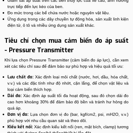
Giám sát áp suất trên các ben thủy lực của xe cẩu, ảnh hưởng
trực tiếp đến lực kéo của ben.
Đo mức trong các bể chứa nước hoặc nguyên vật liệu.
Ứng dụng trong các dây chuyền tự động hóa, sản xuất linh kiện
điện tử, ô tô và nhiều ứng dụng sản xuất khác.
Tiêu chí chọn mua cảm biến đo áp suất
- Pressure Transmitter
Khi lựa chọn Pressure Transmitter (cảm biến đo áp lực), cần xem
xét các tiêu chí sau để đảm bảo sự phù hợp và hiệu quả tối ưu:
Lưu chất đo:
Xác định loại môi chất (nước, hơi, dầu, hóa chất,
v.v.) và các đặc tính như độ nhớt, cặn lắng, để chọn vật liệu và
loại cảm biến thích hợp.
Dải đo:
Xác định áp suất tối đa hoạt động, sau đó chọn dải đo
cao hơn khoảng 30% để đảm bảo độ bền và tránh hư hỏng do
quá áp.
Đơn vị đo:
Lựa chọn đơn vị đo (bar, kgf/cm2, psi, mH2O, v.v.)
phù hợp với nhu cầu quan sát và theo dõi.
Kiểu kết nối:
Xác định kiểu kết nối (ren, mặt bích, clamp) tương
thích với đường ống/hệ thống/thiết bị lắp đặt.