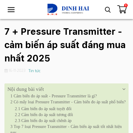
0
T
o
g
g
7 + Pressure Transmitter -
l
e
cảm biến áp suất đáng mua
n
a
nhất 2025
v
i
16-11-2023
Tin tức
g
a
t
Nội dung bài viết
i
1
Cảm biến đo áp suất - Pressure Transmitter là gì?
o
2
Có mấy loại Pressure Transmitter - Cảm biến đo áp suất phổ biến?
n
2.1
Cảm biến đo áp suất tuyệt đối
2.2
Cảm biến đo áp suất tương đối
2.3
Cảm biến đo áp suất chênh áp
3
Top 7 loại Pressure Transmitter - Cảm biến áp suất tốt nhất hiện
nay