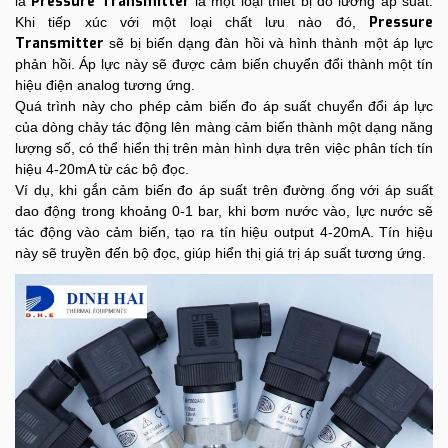
Pressure Transmitter
là
là một loại thiết bị đo lường áp suất.
Pressure
Khi tiếp xúc với một loại chất lưu nào đó,
Transmitter
sẽ bị biến dạng đàn hồi và hình thành một áp lực
phản hồi. Áp lực này sẽ được cảm biến chuyển đổi thành một tín
hiệu điện analog tương ứng.
Quá trình này cho phép cảm biến đo áp suất chuyển đổi áp lực
của dòng chảy tác động lên màng cảm biến thành một dạng năng
lượng số, có thể hiển thị trên màn hình dựa trên việc phân tích tín
hiệu 4-20mA từ các bộ đọc.
Ví dụ, khi gắn cảm biến đo áp suất trên đường ống với áp suất
dao động trong khoảng 0-1 bar, khi bơm nước vào, lực nước sẽ
tác động vào cảm biến, tạo ra tín hiệu output 4-20mA. Tín hiệu
này sẽ truyền đến bộ đọc, giúp hiển thị giá trị áp suất tương ứng.