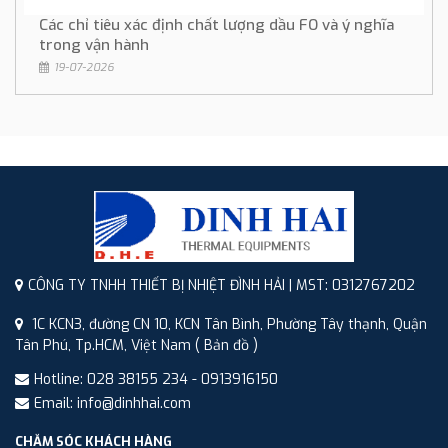
Các chỉ tiêu xác định chất lượng dầu FO và ý nghĩa
trong vận hành
19-07-2026
CÔNG TY TNHH THIẾT BỊ NHIỆT ĐÌNH HẢI | MST: 0312767202
1C KCN3, đường CN 10, KCN Tân Bình, Phường Tây thạnh, Quận
Tân Phú, Tp.HCM, Việt Nam
( Bản đồ )
Hotline: 028 38155 234 - 0913916150
Email: info@dinhhai.com
CHĂM SÓC KHÁCH HÀNG