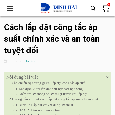
0
T
o
g
g
Cách lắp đặt công tắc áp
l
e
suất chính xác và an toàn
n
a
tuyệt đối
v
i
16-10-2025
Tin tức
g
a
t
Nội dung bài viết
i
1
Cần chuẩn bị những gì khi lắp đặt công tắc áp suất
o
1.1
Xác định vị trí lắp đặt phù hợp với hệ thống
n
1.2
Kiểm tra kỹ thông số kỹ thuật trước khi lắp đặt
2
Hướng dẫn chi tiết cách lắp đặt công tắc áp suất chuẩn nhất
2.1
Bước 1: Lắp đặt cơ khí đúng kỹ thuật
2.2
Bước 2: Đấu nối điện an toàn