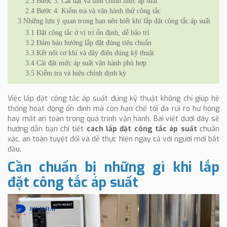
2.3
Bước 3: Cài đặt và tinh chỉnh mức áp suất
2.4
Bước 4: Kiểm tra và vận hành thử công tắc
3
Những lưu ý quan trọng bạn nên biết khi lắp đặt công tắc áp suất
3.1
Đặt công tắc ở vị trí ổn định, dễ bảo trì
3.2
Đảm bảo hướng lắp đặt đúng tiêu chuẩn
3.3
Kết nối cơ khí và dây điện đúng kỹ thuật
3.4
Cài đặt mức áp suất vận hành phù hợp
3.5
Kiểm tra và hiệu chỉnh định kỳ
Việc lắp dặt công tắc áp suất đúng kỹ thuật không chỉ giúp hệ
thống hoạt động ổn định mà còn hạn chế tối đa rủi ro hư hỏng
hay mất an toàn trong quá trình vận hành. Bài viết dưới đây sẽ
hướng dẫn bạn chi tiết
cách lắp đặt công tắc áp suất
chuẩn
xác, an toàn tuyệt đối và dễ thực hiện ngay cả với người mới bắt
đầu.
Cần chuẩn bị những gì khi lắp
đặt công tắc áp suất