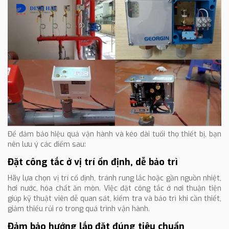
Để đảm bảo hiệu quả vận hành và kéo dài tuổi thọ thiết bị, bạn
nên lưu ý các điểm sau:
Đặt công tắc ở vị trí ổn định, dễ bảo trì
Hãy lựa chọn vị trí cố định, tránh rung lắc hoặc gần nguồn nhiệt,
hơi nước, hóa chất ăn mòn. Việc đặt công tắc ở nơi thuận tiện
giúp kỹ thuật viên dễ quan sát, kiểm tra và bảo trì khi cần thiết,
giảm thiểu rủi ro trong quá trình vận hành.
Đảm bảo hướng lắp đặt đúng tiêu chuẩn