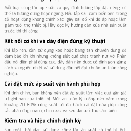
Mỗi loại công tắc áp suất có quy định hướng lắp đặt riêng, có
thể là hướng đứng hoặc ngang. Nếu lắp sai, cảm biến bên trong
sẽ hoạt động không chính xác, gây sai số khi đo áp hoặc làm
giảm tuổi thọ thiết bị. Hãy đọc kỹ hướng dẫn của nhà sản xuất
trước khi thi công.
Kết nối cơ khí và dây điện đúng kỹ thuật
Khi lắp ren, cần sử dụng keo hoặc băng tan chuyên dụng để
đảm bảo kín khí nhưng không siết quá chặt tránh nứt vỡ. Phần
đấu nối điện phải đúng cực, dây dẫn nên được cố định gọn gàng,
cách xa nguồn nhiệt và sử dụng đầu nối đạt chuẩn an toàn công
nghiệp.
Cài đặt mức áp suất vận hành phù hợp
Khi tinh chỉnh, bạn không nên đặt áp suất làm việc quá gần giá
trị giới hạn của thiết bị. Mức an toàn lý tưởng nên nằm trong
khoảng 70–80% công suất tối đa. Cách cài đặt này giúp công
tắc phản ứng nhanh, chính xác và kéo dài tuổi thọ cảm biến.
Kiểm tra và hiệu chỉnh định kỳ
Sau một thời gian sử dụng, công tắc áp suất có thể bị lệch