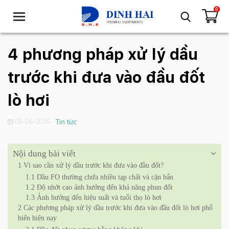
0
T
o
g
g
4 phương pháp xử lý dầu
l
e
trước khi đưa vào đầu đốt
n
a
lò hơi
v
i
06-06-2026
Tin tức
g
a
t
Nội dung bài viết
i
1
Vì sao cần xử lý dầu trước khi đưa vào đầu đốt?
o
1.1
Dầu FO thường chứa nhiều tạp chất và cặn bẩn
n
1.2
Độ nhớt cao ảnh hưởng đến khả năng phun đốt
1.3
Ảnh hưởng đến hiệu suất và tuổi thọ lò hơi
2
Các phương pháp xử lý dầu trước khi đưa vào đầu đốt lò hơi phổ
biến hiện nay