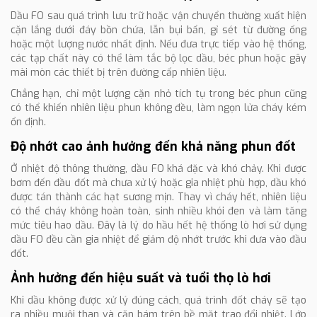
Dầu FO sau quá trình lưu trữ hoặc vận chuyển thường xuất hiện
cặn lắng dưới đáy bồn chứa, lẫn bụi bẩn, gỉ sét từ đường ống
hoặc một lượng nước nhất định. Nếu đưa trực tiếp vào hệ thống,
các tạp chất này có thể làm tắc bộ lọc dầu, béc phun hoặc gây
mài mòn các thiết bị trên đường cấp nhiên liệu.
Chẳng hạn, chỉ một lượng cặn nhỏ tích tụ trong béc phun cũng
có thể khiến nhiên liệu phun không đều, làm ngọn lửa cháy kém
ổn định.
Độ nhớt cao ảnh hưởng đến khả năng phun đốt
Ở nhiệt độ thông thường, dầu FO khá đặc và khó chảy. Khi được
bơm đến đầu đốt mà chưa xử lý hoặc gia nhiệt phù hợp, dầu khó
được tán thành các hạt sương mịn. Thay vì cháy hết, nhiên liệu
có thể cháy không hoàn toàn, sinh nhiều khói đen và làm tăng
mức tiêu hao dầu. Đây là lý do hầu hết hệ thống lò hơi sử dụng
dầu FO đều cần gia nhiệt để giảm độ nhớt trước khi đưa vào đầu
đốt.
Ảnh hưởng đến hiệu suất và tuổi thọ lò hơi
Khi dầu không được xử lý đúng cách, quá trình đốt cháy sẽ tạo
ra nhiều muội than và cặn bám trên bề mặt trao đổi nhiệt. Lớp