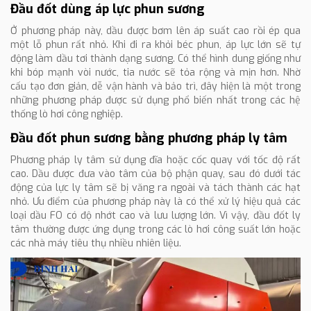
Đầu đốt dùng áp lực phun sương
Ở phương pháp này, dầu được bơm lên áp suất cao rồi ép qua
một lỗ phun rất nhỏ. Khi đi ra khỏi béc phun, áp lực lớn sẽ tự
động làm dầu tơi thành dạng sương. Có thể hình dung giống như
khi bóp mạnh vòi nước, tia nước sẽ tỏa rộng và mịn hơn. Nhờ
cấu tạo đơn giản, dễ vận hành và bảo trì, đây hiện là một trong
những phương pháp được sử dụng phổ biến nhất trong các hệ
thống lò hơi công nghiệp.
Đầu đốt phun sương bằng phương pháp ly tâm
Phương pháp ly tâm sử dụng đĩa hoặc cốc quay với tốc độ rất
cao. Dầu được đưa vào tâm của bộ phận quay, sau đó dưới tác
động của lực ly tâm sẽ bị văng ra ngoài và tách thành các hạt
nhỏ. Ưu điểm của phương pháp này là có thể xử lý hiệu quả các
loại dầu FO có độ nhớt cao và lưu lượng lớn. Vì vậy, đầu đốt ly
tâm thường được ứng dụng trong các lò hơi công suất lớn hoặc
các nhà máy tiêu thụ nhiều nhiên liệu.