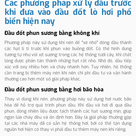
Các phương pháp xử lý dầu trước
khi đưa vào đầu đốt lò hơi phổ
biến hiện nay
Đầu đốt phun sương bằng không khí
Phương pháp này sử dụng khí nén để "xé nhỏ" dòng dầu thành
các hạt li ti trước khi phun vào buồng đốt. Có thể hình dung
tương tự như vòi xịt sương trong các hệ thống tưới cây, khi chất
lỏng được phân tán thành những hạt rất nhỏ. Nhờ đó, dầu tiếp
xúc với oxy nhiều hơn và cháy nhanh hơn. Tuy nhiên, hệ thống
cần trang bị thêm máy nén khí nên chi phí đầu tư và vận hành
thường cao hơn một số giải pháp khác.
Đầu đốt phun sương bằng hơi bão hòa
Thay vì dùng khí nén, phương pháp này sử dụng hơi nước bão
hòa để hỗ trợ quá trình phun dầu. Khi dầu và hơi đi qua đầu
phun, dòng nhiên liệu được tách thành các hạt sương mịn, giúp
ngọn lửa cháy đều và ổn định hơn. Đây là giải pháp thường gặp
tại các nhà máy đã có sẵn hệ thống hơi, bởi có thể tận dụng
nguồn hơi hiện có thay vì phải đầu tư thêm máy nén khí riêng.