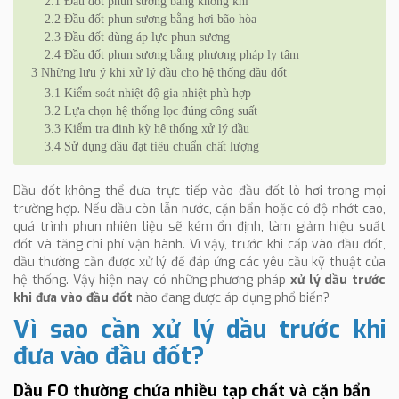
2.1
Đầu đốt phun sương bằng không khí
2.2
Đầu đốt phun sương bằng hơi bão hòa
2.3
Đầu đốt dùng áp lực phun sương
2.4
Đầu đốt phun sương bằng phương pháp ly tâm
3
Những lưu ý khi xử lý dầu cho hệ thống đầu đốt
3.1
Kiểm soát nhiệt độ gia nhiệt phù hợp
3.2
Lựa chọn hệ thống lọc đúng công suất
3.3
Kiểm tra định kỳ hệ thống xử lý dầu
3.4
Sử dụng dầu đạt tiêu chuẩn chất lượng
Dầu đốt không thể đưa trực tiếp vào đầu đốt lò hơi trong mọi
trường hợp. Nếu dầu còn lẫn nước, cặn bẩn hoặc có độ nhớt cao,
quá trình phun nhiên liệu sẽ kém ổn định, làm giảm hiệu suất
đốt và tăng chi phí vận hành. Vì vậy, trước khi cấp vào đầu đốt,
dầu thường cần được xử lý để đáp ứng các yêu cầu kỹ thuật của
hệ thống. Vậy hiện nay có những phương pháp
xử lý dầu trước
khi đưa vào đầu đốt
nào đang được áp dụng phổ biến?
Vì sao cần xử lý dầu trước khi
đưa vào đầu đốt?
Dầu FO thường chứa nhiều tạp chất và cặn bẩn