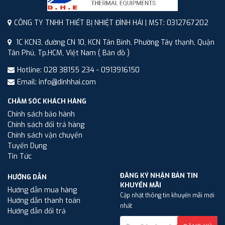
CÔNG TY TNHH THIẾT BỊ NHIỆT ĐÌNH HẢI | MST: 0312767202
1C KCN3, đường CN 10, KCN Tân Bình, Phường Tây thạnh, Quận
Tân Phú, Tp.HCM, Việt Nam
( Bản đồ )
Hotline: 028 38155 234 - 0913916150
Email: info@dinhhai.com
CHĂM SÓC KHÁCH HÀNG
Chính sách bảo hành
Chính sách đổi trả hàng
Chính sách vận chuyển
Tuyển Dụng
Tin Tức
ĐĂNG KÝ NHẬN BẢN TIN
HƯỚNG DẪN
KHUYẾN MÃI
Hướng dẫn mua hàng
Cập nhật thông tin khuyến mãi mới
Hướng dẫn thanh toán
nhất
Hướng dẫn đổi trả