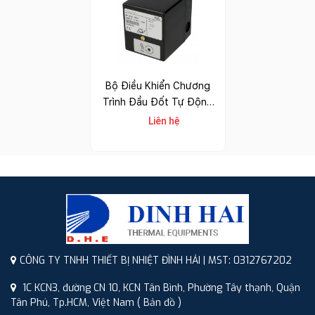
Bộ Điều Khiển Chương
Trình Đầu Đốt Tự Động
IFS 132B, 135B, 137B
Liên hệ
CÔNG TY TNHH THIẾT BỊ NHIỆT ĐÌNH HẢI | MST: 0312767202
1C KCN3, đường CN 10, KCN Tân Bình, Phường Tây thạnh, Quận
Tân Phú, Tp.HCM, Việt Nam
( Bản đồ )