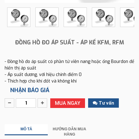
ĐỒNG HỒ ĐO ÁP SUẤT - ÁP KẾ KFM, RFM
- Đồng hồ đo áp suất có phần tử viên nang hoặc ống Bourdon để
hiển thị áp suất
- Áp suất dương, với hiệu chỉnh điểm 0
- Thích hợp cho khí đốt và không khí
NHẬN BÁO GIÁ
MUA NGAY
Tư vấn
MÔ TẢ
HƯỚNG DẪN MUA
HÀNG