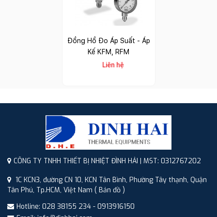
Đồng Hồ Đo Áp Suất - Áp
Kế KFM, RFM
Liên hệ
CÔNG TY TNHH THIẾT BỊ NHIỆT ĐÌNH HẢI | MST: 0312767202
1C KCN3, đường CN 10, KCN Tân Bình, Phường Tây thạnh, Quận
Tân Phú, Tp.HCM, Việt Nam
( Bản đồ )
Hotline: 028 38155 234 - 0913916150