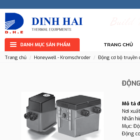
B
u
i
l
d
DANH MỤC SẢN PHẨM
TRANG CHỦ
Trang chủ
Honeywell - Kromschroder
Động cơ bộ truyền
ĐỘNG
Mô tả đ
Nơi xuất
Nhãn h
Mục: Độ
Động cơ