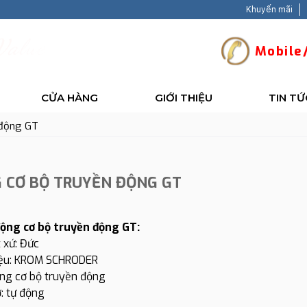
Khuyến mãi
V
a
l
u
e
-
B
a
c
k
Mobile/
CỬA HÀNG
GIỚI THIỆU
TIN TỨ
 động GT
 CƠ BỘ TRUYỀN ĐỘNG GT
ộng cơ bộ truyền động GT:
 xứ: Đức
iệu: KROM SCHRODER
ng cơ bộ truyền động
: tự động