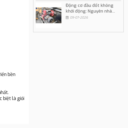
Động cơ đầu đốt không
khởi động: Nguyên nhân
và cách khắc phục
09-07-2026
riển bền
nhất.
biệt là giỏi