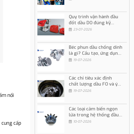
Quy trình vận hành đầu
đốt dầu DO đúng kỹ
thuật và an toàn
23-07-2026
Béc phun dầu chống dính
là gì? Cấu tạo, ứng dụng
và cách sử dụng
19-07-2026
Các chỉ tiêu xác định
chất lượng dầu FO và ý
nghĩa trong vận hành
19-07-2026
hẩm nổi
Các loại cảm biến ngọn
lửa trong hệ thống đầu
đốt dầu và gas
10-07-2026
ẽ cung cấp