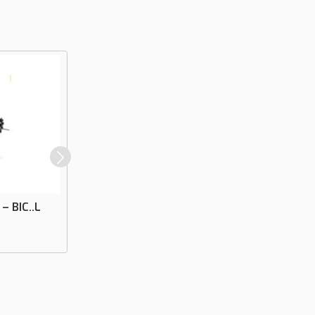
– BIC..L
Bộ Điều Khiển Chương Trình Đầu Đốt
Tự Động IFD 450-IFD 454
Liên hệ