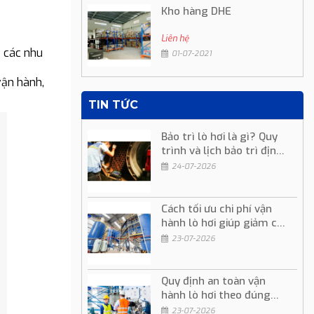
Kho hàng DHE
Liên hệ
 các nhu
01-07-2021
vận hành,
TIN TỨC
Bảo trì lò hơi là gì? Quy
trình và lịch bảo trì định
kỳ
24-07-2026
Cách tối ưu chi phí vận
hành lò hơi giúp giảm chi
phí sản xuất
23-07-2026
Quy định an toàn vận
hành lò hơi theo đúng
quy trình kỹ thuật
23-07-2026