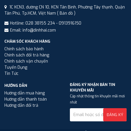
1C KCN3, đường CN 10, KCN Tân Bình, Phường Tây thạnh, Quận
Tân Phú, Tp.HCM, Việt Nam
( Bản đồ )
Hotline: 028 38155 234 - 0913916150
Email: info@dinhhai.com
CHĂM SÓC KHÁCH HÀNG
Chính sách bảo hành
Chính sách đổi trả hàng
Chính sách vận chuyển
Tuyển Dụng
Tin Tức
ĐĂNG KÝ NHẬN BẢN TIN
HƯỚNG DẪN
KHUYẾN MÃI
Hướng dẫn mua hàng
Cập nhật thông tin khuyến mãi mới
Hướng dẫn thanh toán
nhất
Hướng dẫn đổi trả
ĐĂNG KÝ