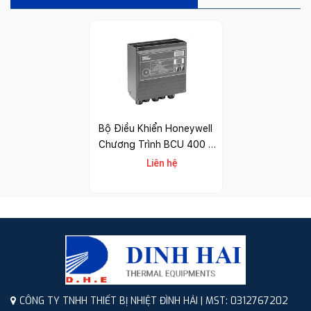
Bộ Điều Khiển Honeywell
Chương Trình BCU 400 –
TI
Liên hệ
CÔNG TY TNHH THIẾT BỊ NHIỆT ĐÌNH HẢI | MST: 0312767202