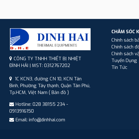
CHĂM SÓC 
Chính sách b
Chính sách đổ
Chính sách v
CÔNG TY TNHH THIẾT BỊ NHIỆT
Tuyển Dụng
ĐÌNH HẢI | MST: 0312767202
Tin Tức
1C KCN3, đường CN 10, KCN Tân
Bình, Phường Tây thạnh, Quận Tân Phú,
Tp.HCM, Việt Nam
( Bản đồ )
Hotline: 028 38155 234 -
0913916150
Email: info@dinhhai.com