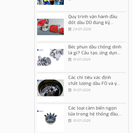
Quy trình vận hành đầu
đốt dầu DO đúng kỹ
thuật và an toàn
23-07-2026
Béc phun dầu chống dính
là gì? Cấu tạo, ứng dụng
và cách sử dụng
19-07-2026
Các chỉ tiêu xác định
chất lượng dầu FO và ý
nghĩa trong vận hành
19-07-2026
Các loại cảm biến ngọn
lửa trong hệ thống đầu
đốt dầu và gas
10-07-2026