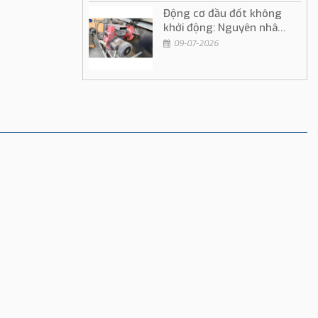
Động cơ đầu đốt không
khởi động: Nguyên nhân
và cách khắc phục
09-07-2026