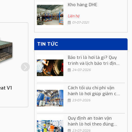
Kho hàng DHE
Liên hệ
01-07-2021
TIN TỨC
Bảo trì lò hơi là gì? Quy
trình và lịch bảo trì định
kỳ
24-07-2026
eat V1
Đầu Đốt Eclipse FlueFire
Cách tối ưu chi phí vận
hành lò hơi giúp giảm chi
phí sản xuất
23-07-2026
Liên hệ
Quy định an toàn vận
hành lò hơi theo đúng
quy trình kỹ thuật
23-07-2026