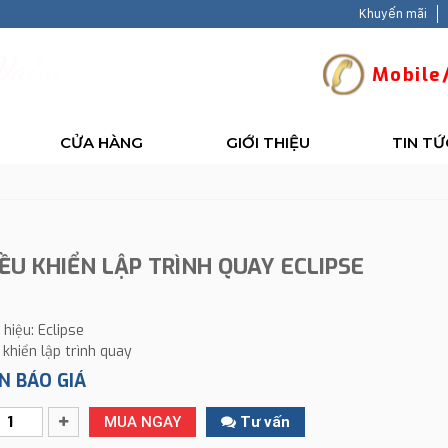
Khuyến mãi
V
a
l
u
e
-
B
a
c
Mobile/
CỬA HÀNG
GIỚI THIỆU
TIN TỨ
IỀU KHIỂN LẬP TRÌNH QUAY ECLIPSE
hiệu: Eclipse
 khiển lập trình quay
N BÁO GIÁ
MUA NGAY
Tư vấn