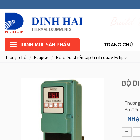
B
u
i
l
d
DANH MỤC SẢN PHẨM
TRANG CHỦ
Trang chủ
Eclipse
Bộ điều khiển lập trình quay Eclipse
BỘ Đ
- Thương 
- Bộ điều
NHẬ