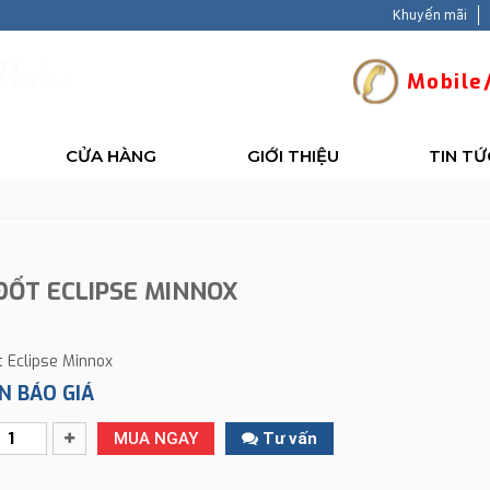
Khuyến mãi
V
a
l
u
e
-
B
a
c
k
Mobile/
CỬA HÀNG
GIỚI THIỆU
TIN TỨ
ĐỐT ECLIPSE MINNOX
t Eclipse Minnox
N BÁO GIÁ
MUA NGAY
Tư vấn