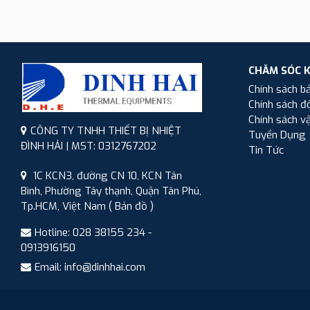
CHĂM SÓC 
Chính sách b
Chính sách đổ
Chính sách v
CÔNG TY TNHH THIẾT BỊ NHIỆT
Tuyển Dụng
ĐÌNH HẢI | MST: 0312767202
Tin Tức
1C KCN3, đường CN 10, KCN Tân
Bình, Phường Tây thạnh, Quận Tân Phú,
Tp.HCM, Việt Nam
( Bản đồ )
Hotline: 028 38155 234 -
0913916150
Email: info@dinhhai.com