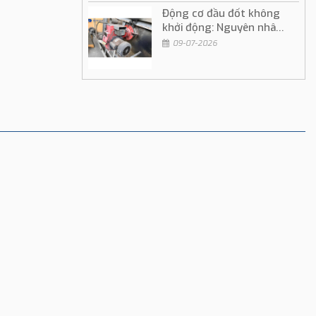
Động cơ đầu đốt không
khởi động: Nguyên nhân
và cách khắc phục
09-07-2026