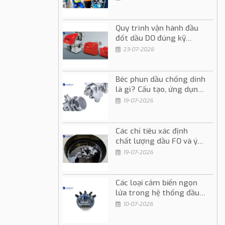
Quy trình vận hành đầu
đốt dầu DO đúng kỹ
thuật và an toàn
23-07-2026
Béc phun dầu chống dính
là gì? Cấu tạo, ứng dụng
và cách sử dụng
19-07-2026
Các chỉ tiêu xác định
chất lượng dầu FO và ý
nghĩa trong vận hành
19-07-2026
Các loại cảm biến ngọn
lửa trong hệ thống đầu
đốt dầu và gas
10-07-2026