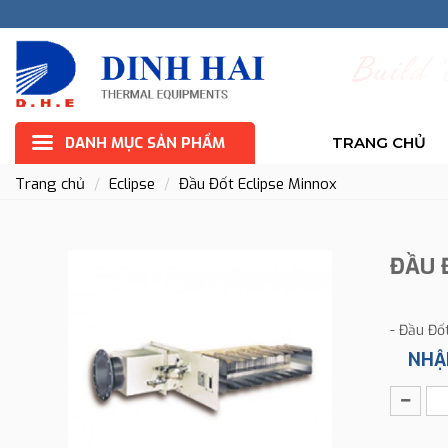
B
u
i
l
d
DANH MỤC SẢN PHẨM
TRANG CHỦ
Trang chủ
Eclipse
Đầu Đốt Eclipse Minnox
ĐẦU 
- Đầu Đố
NHẬ