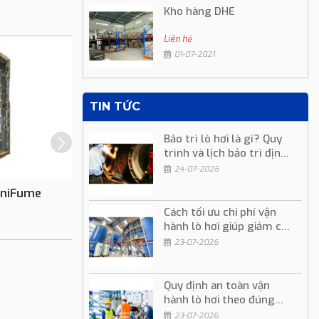
Kho hàng DHE
Liên hệ
01-07-2021
TIN TỨC
Bảo trì lò hơi là gì? Quy
trình và lịch bảo trì định
kỳ
24-07-2026
niFume
Đầu Đốt Eclipse Ratio Star
Cách tối ưu chi phí vận
hành lò hơi giúp giảm chi
Liên hệ
phí sản xuất
23-07-2026
Quy định an toàn vận
hành lò hơi theo đúng
quy trình kỹ thuật
23-07-2026