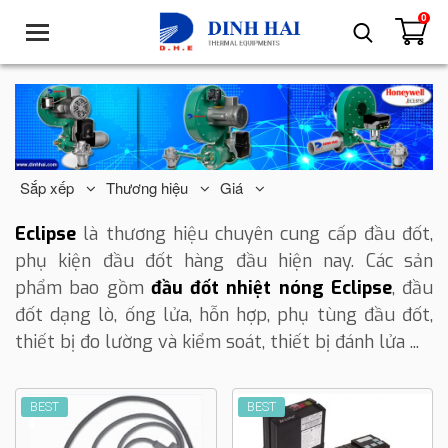
0
T
o
g
g
l
e
n
a
Sắp xếp
Thương hiệu
Giá
v
i
Eclipse
là thương hiệu chuyên cung cấp đầu đốt,
g
phụ kiện đầu đốt hàng đầu hiện nay. Các sản
a
phẩm bao gồm
đầu đốt nhiệt nóng Eclipse
, đầu
t
đốt dạng lò, ống lửa, hỗn hợp, phụ tùng đầu đốt,
i
o
thiết bị đo lường và kiểm soát, thiết bị đánh lửa ...
n
BEST
BEST