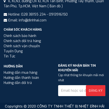
1C KCN3, đường CN 10, KCN Tân Bình, Phường Tây thạnh, Quận
Tân Phú, Tp.HCM, Việt Nam
( Bản đồ )
Hotline: 028 38155 234 - 0913916150
Email: info@dinhhai.com
CHĂM SÓC KHÁCH HÀNG
Chính sách bảo hành
Chính sách đổi trả hàng
Chính sách vận chuyển
Tuyển Dụng
Tin Tức
ĐĂNG KÝ NHẬN BẢN TIN
HƯỚNG DẪN
KHUYẾN MÃI
Hướng dẫn mua hàng
Cập nhật thông tin khuyến mãi mới
Hướng dẫn thanh toán
nhất
Hướng dẫn đổi trả
ĐĂNG KÝ
Copyrights © 2020 CÔNG TY TNHH THIẾT BỊ NHIỆT ĐÌNH HẢI