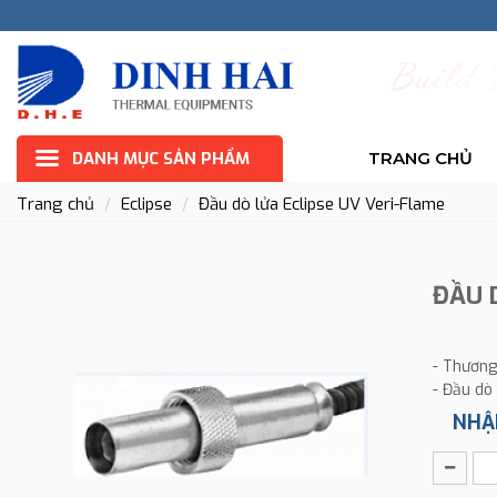
B
u
i
l
d
DANH MỤC SẢN PHẨM
TRANG CHỦ
Trang chủ
Eclipse
Đầu dò lửa Eclipse UV Veri-Flame
ĐẦU 
- Thương 
- Đầu dò
NHẬ