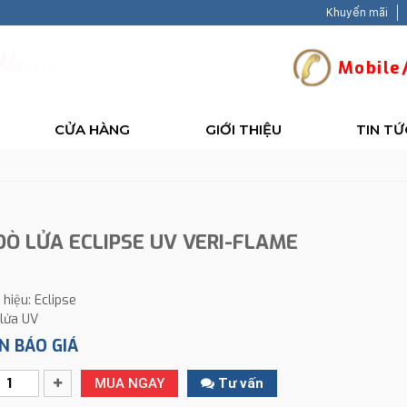
Khuyến mãi
V
a
l
u
e
-
B
a
c
Mobile/
CỬA HÀNG
GIỚI THIỆU
TIN TỨ
DÒ LỬA ECLIPSE UV VERI-FLAME
hiệu: Eclipse
 lửa UV
N BÁO GIÁ
MUA NGAY
Tư vấn