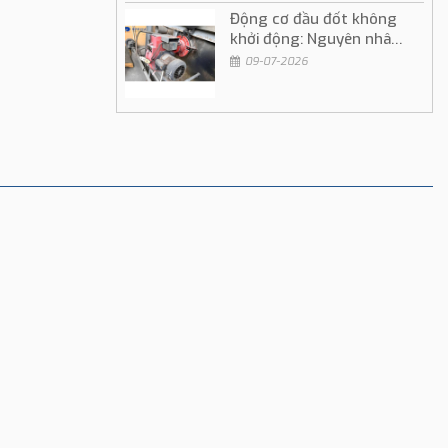
Động cơ đầu đốt không
khởi động: Nguyên nhân
và cách khắc phục
09-07-2026