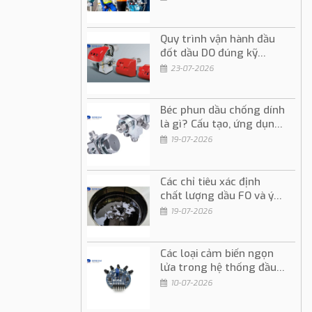
Quy trình vận hành đầu
đốt dầu DO đúng kỹ
thuật và an toàn
23-07-2026
Béc phun dầu chống dính
là gì? Cấu tạo, ứng dụng
và cách sử dụng
19-07-2026
Các chỉ tiêu xác định
chất lượng dầu FO và ý
nghĩa trong vận hành
19-07-2026
Các loại cảm biến ngọn
lửa trong hệ thống đầu
đốt dầu và gas
10-07-2026