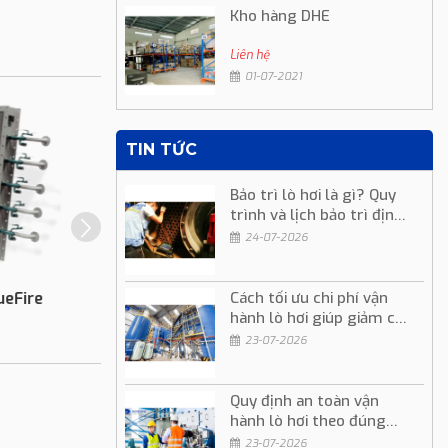
Kho hàng DHE
Liên hệ
01-07-2021
TIN TỨC
Bảo trì lò hơi là gì? Quy
trình và lịch bảo trì định
kỳ
24-07-2026
eFire
Đầu Đốt Eclipse InciniFume
Cách tối ưu chi phí vận
hành lò hơi giúp giảm chi
phí sản xuất
23-07-2026
Liên hệ
Quy định an toàn vận
hành lò hơi theo đúng
quy trình kỹ thuật
23-07-2026