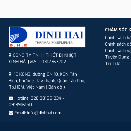
CHĂM SÓC 
Chính sách b
Chính sách đổ
Chính sách v
CÔNG TY TNHH THIẾT BỊ NHIỆT
Tuyển Dụng
ĐÌNH HẢI | MST: 0312767202
Tin Tức
1C KCN3, đường CN 10, KCN Tân
Bình, Phường Tây thạnh, Quận Tân Phú,
Tp.HCM, Việt Nam
( Bản đồ )
Hotline: 028 38155 234 -
0913916150
Email: info@dinhhai.com