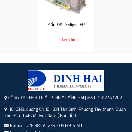
Đầu Đốt Eclipse ER
Liên hệ
CÔNG TY TNHH THIẾT BỊ NHIỆT ĐÌNH HẢI | MST: 0312767202
1C KCN3, đường CN 10, KCN Tân Bình, Phường Tây thạnh, Quận
Tân Phú, Tp.HCM, Việt Nam
( Bản đồ )
Hotline: 028 38155 234 - 0913916150