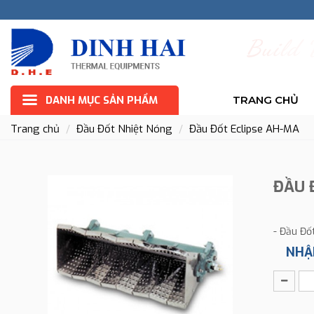
B
u
i
l
d
DANH MỤC SẢN PHẨM
TRANG CHỦ
Trang chủ
Đầu Đốt Nhiệt Nóng
Đầu Đốt Eclipse AH-MA
ĐẦU 
- Đầu Đố
NHẬ