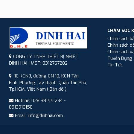
CHĂM SÓC 
Chính sách b
Chính sách đổ
Chính sách v
CÔNG TY TNHH THIẾT BỊ NHIỆT
Tuyển Dụng
ĐÌNH HẢI | MST: 0312767202
Tin Tức
1C KCN3, đường CN 10, KCN Tân
Bình, Phường Tây thạnh, Quận Tân Phú,
Tp.HCM, Việt Nam
( Bản đồ )
Hotline: 028 38155 234 -
0913916150
Email: info@dinhhai.com