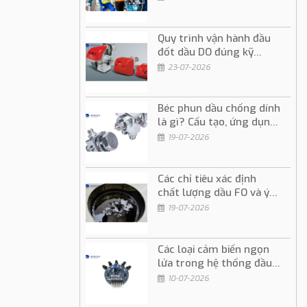
Quy trình vận hành đầu
đốt dầu DO đúng kỹ
thuật và an toàn
23-07-2026
Béc phun dầu chống dính
là gì? Cấu tạo, ứng dụng
và cách sử dụng
19-07-2026
Các chỉ tiêu xác định
chất lượng dầu FO và ý
nghĩa trong vận hành
19-07-2026
Các loại cảm biến ngọn
lửa trong hệ thống đầu
đốt dầu và gas
10-07-2026