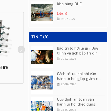
Kho hàng DHE
Liên hệ
01-07-2021
TIN TỨC
Bảo trì lò hơi là gì? Quy
trình và lịch bảo trì định
kỳ
24-07-2026
eFire
Đầu Đốt Eclipse InciniFume
Cách tối ưu chi phí vận
hành lò hơi giúp giảm chi
Liên hệ
phí sản xuất
23-07-2026
Quy định an toàn vận
hành lò hơi theo đúng
quy trình kỹ thuật
23-07-2026