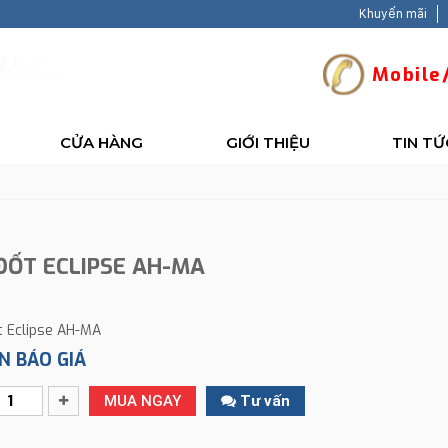
Khuyến mãi
V
a
l
u
e
-
B
a
c
Mobile/
CỬA HÀNG
GIỚI THIỆU
TIN TỨ
ĐỐT ECLIPSE AH-MA
t Eclipse AH-MA
N BÁO GIÁ
MUA NGAY
Tư vấn