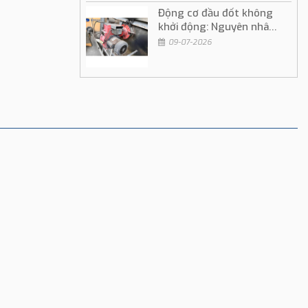
Động cơ đầu đốt không
khởi động: Nguyên nhân
và cách khắc phục
09-07-2026