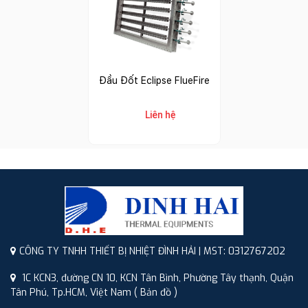
Đầu Đốt Eclipse FlueFire
Liên hệ
CÔNG TY TNHH THIẾT BỊ NHIỆT ĐÌNH HẢI | MST: 0312767202
1C KCN3, đường CN 10, KCN Tân Bình, Phường Tây thạnh, Quận
Tân Phú, Tp.HCM, Việt Nam
( Bản đồ )